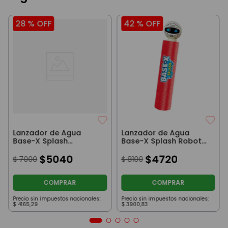
28 %
OFF
42 %
OFF
Lanzador de Agua
Lanzador de Agua
Base-X Splash
Base-X Splash Robot
Animales Amarillo con
Rojo
Hipopótamo
$
5040
$
4720
$
7000
$
8100
COMPRAR
COMPRAR
Precio sin impuestos nacionales:
Precio sin impuestos nacionales:
$
4165
,
29
$
3900
,
83