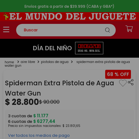
Envíos gratis a partir de $39.999 (CABA y GBA*)
Buscar
TÉRMINOS MÁS BUSCADOS
08
06
02
08
DÍA DEL NIÑO
DÍAS
HS.
MIN.
SEG.
1
.
rompecabezas
aire libre
pistolas de agua
spiderman extra pistola de agua
2
.
lego
water gun
68 %
3
.
peluche
Spiderman Extra Pistola de Agua
4
.
monopatin
Water Gun
5
.
toy story
$
28
.
800
$
90
.
000
$
11
.
177
3
cuotas de
$
6277
,
44
6
cuotas de
Precio sin impuestos nacionales:
$
23
.
801
,
65
Ver todos los medios de pago