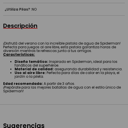
¿Utiliza Pilas?
:
NO
Descripción
¡Disfrutá del verano con la increíble pistola de agua de Spiderman!
Perfecta para juegos al aire libre, esta pistola garantiza horas de
diversión mientras te refrescas junto a tus amigos.
Características:
Diseño temático:
Inspirado en Spiderman, ideal para los
fanáticos del superhéroe.
Material de calidad:
asegurando durabilidad y resistencia.
Uso al aire libre:
Perfecta para días de calor en la playa, el
jardín o la pileta.
Edad recomendada:
A partir de 3 años.
¡Prepárate para las mejores batallas de agua con el estilo único de
Spiderman!
Sugerencias