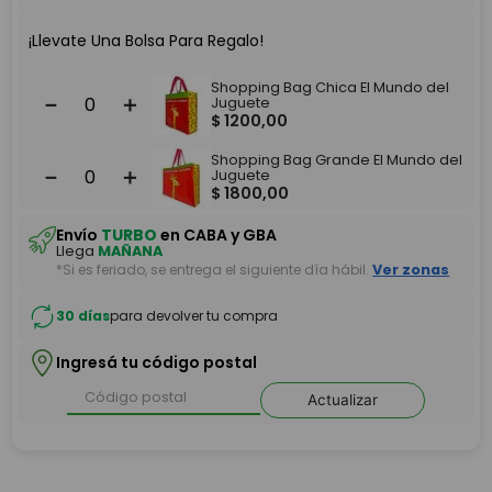
¡Llevate Una Bolsa Para Regalo!
Shopping Bag Chica El Mundo del
－
＋
Juguete
$
1200
,
00
Shopping Bag Grande El Mundo del
－
＋
Juguete
$
1800
,
00
Envío
TURBO
en CABA y GBA
Llega
MAÑANA
*Si es feriado, se entrega el siguiente día hábil.
Ver zonas
30 días
para devolver tu compra
Ingresá tu código postal
Actualizar