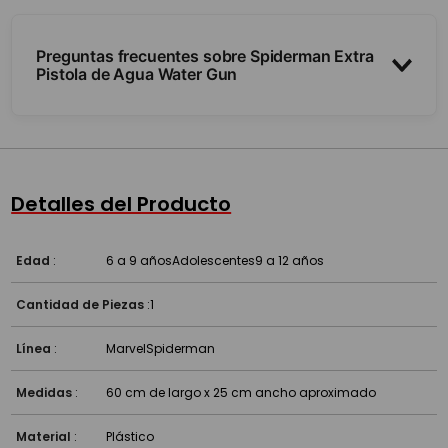
Preguntas frecuentes sobre Spiderman Extra
Pistola de Agua Water Gun
¿Qué alcance tiene?
¿Es fácil de cargar?
Detalles del Producto
Edad
:
6 a 9 años
Adolescentes
9 a 12 años
Cantidad de Piezas
:
1
Línea
:
Marvel
Spiderman
Medidas
:
60 cm de largo x 25 cm ancho aproximado
Material
:
Plástico