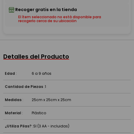
El ítem seleccionado no está disponible para
recogerlo cerca de su ubicación
Detalles del Producto
Edad
:
6 a 9 años
Cantidad de Piezas
:
1
Medidas
:
25cm x 25cm x 25cm
Material
:
Plástico
¿Utiliza Pilas?
:
SI (3 AA - incluidas)