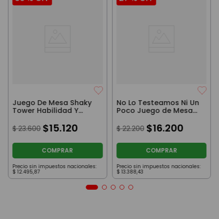
Juego De Mesa Shaky
No Lo Testeamos Ni Un
Tower Habilidad Y
Poco Juego de Mesa
Destreza
Cartas
$
15
.
120
$
16
.
200
$
23
.
600
$
22
.
200
COMPRAR
COMPRAR
Precio sin impuestos nacionales:
Precio sin impuestos nacionales:
$
12
.
495
,
87
$
13
.
388
,
43