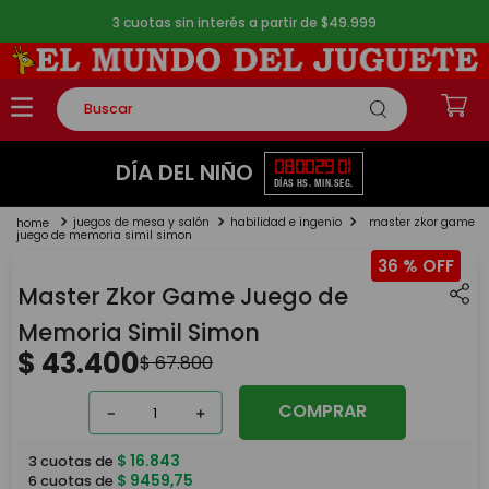
3 cuotas sin interés a partir de $49.999
Buscar
TÉRMINOS MÁS BUSCADOS
08
00
29
01
DÍA DEL NIÑO
DÍAS
HS.
MIN.
SEG.
1
.
rompecabezas
juegos de mesa y salón
habilidad e ingenio
master zkor game
2
.
lego
juego de memoria simil simon
36 %
3
.
peluche
Master Zkor Game Juego de
4
.
monopatin
Memoria Simil Simon
5
.
toy story
$
43
.
400
$
67
.
800
COMPRAR
－
＋
$
16
.
843
3
cuotas de
$
9459
,
75
6
cuotas de