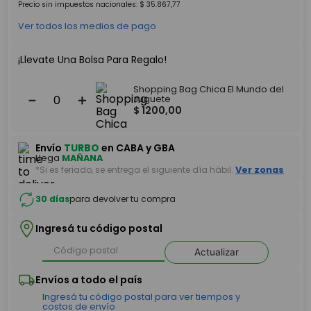
Precio sin impuestos nacionales:
$
35
.
867
,
77
Ver todos los medios de pago
¡Llevate Una Bolsa Para Regalo!
Shopping Bag Chica El Mundo del
－
＋
Juguete
$
1200
,
00
Envío
TURBO
en CABA y GBA
Llega
MAÑANA
*Si es feriado, se entrega el siguiente día hábil.
Ver zonas
30 días
para devolver tu compra
Ingresá tu código postal
Actualizar