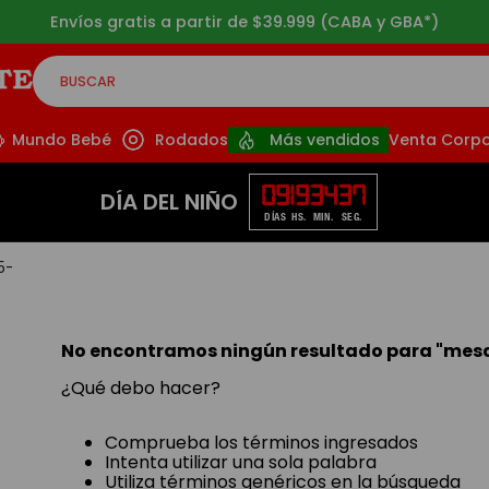
Envíos gratis a partir de $39.999 (CABA y GBA*)
BUSCAR
CADOS
Mundo Bebé
Rodados
Más vendidos
Venta Corpo
09
19
34
37
DÍA DEL NIÑO
DÍAS
HS.
MIN.
SEG.
5-
No encontramos ningún resultado para "
mesa
¿Qué debo hacer?
Comprueba los términos ingresados
Intenta utilizar una sola palabra
Utiliza términos genéricos en la búsqueda