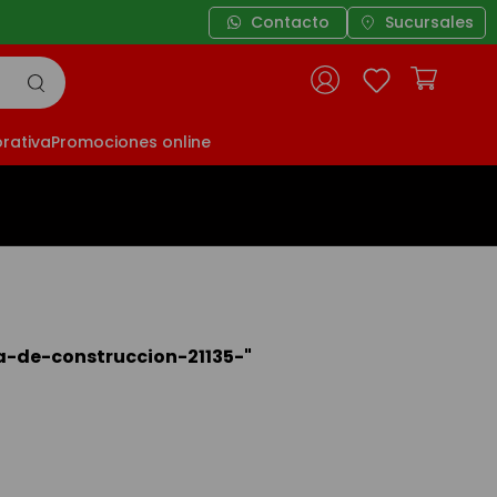
Contacto
Sucursales
rativa
Promociones online
-de-construccion-21135-
"