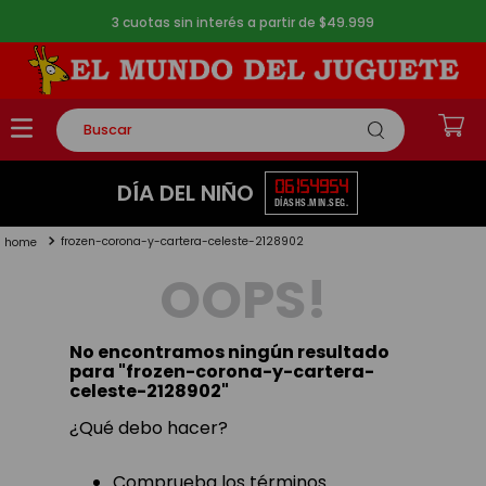
3 cuotas sin interés a partir de $49.999
Buscar
TÉRMINOS MÁS BUSCADOS
06
15
49
53
DÍA DEL NIÑO
DÍAS
HS.
MIN.
SEG.
1
.
rompecabezas
frozen-corona-y-cartera-celeste-2128902
2
.
lego
OOPS!
3
.
peluche
4
.
monopatin
No encontramos ningún resultado
5
.
toy story
para "
frozen-corona-y-cartera-
celeste-2128902
"
¿Qué debo hacer?
Comprueba los términos