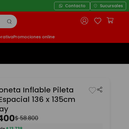
Contacto
Sucursales
rativa
Promociones online
neta Inflable Pileta
Espacial 136 x 135cm
ay
400
$
58
.
800
 de
$
13
.
738