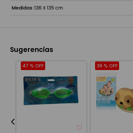
Medidas
:
136 X 135 cm
Sugerencias
47 %
OFF
36 %
OFF
 1