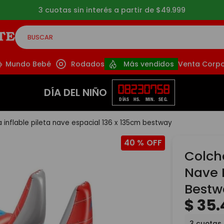
3 cuotas sin interés a partir de $49.999
BUSCAR
CADOS
Mundo Bebé
Rodados
Más vendidos
Venta Corpo
08
23
07
58
DÍA DEL NIÑO
DÍAS
HS.
MIN.
SEG.
 inflable pileta nave espacial 136 x 135cm bestway
40 %
Colcho
Nave 
Bestw
$
35
.
3
cuotas