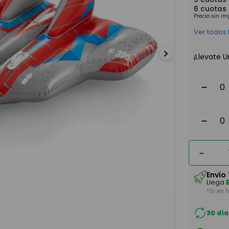
6
cuotas
Precio sin i
Ver todos
¡Llevate U
－
－
－
Envío
Llega
*Si es 
30 día