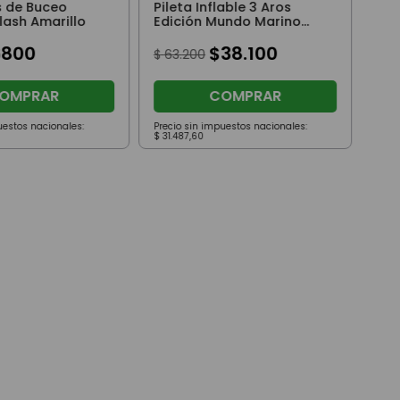
s de Buceo
Pileta Inflable 3 Aros
lash Amarillo
Edición Mundo Marino
183x33 Cm Grande
6800
$
38
.
100
$
63
.
200
OMPRAR
COMPRAR
uestos nacionales:
Precio sin impuestos nacionales:
Prec
$
31
.
487
,
60
$
17
.