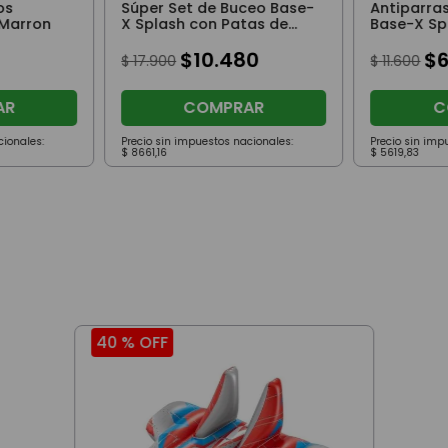
os
Súper Set de Buceo Base-
Antiparra
 Marron
X Splash con Patas de
Base-X Sp
Rana, Snorkel y Máscara
Azul
$
10
.
480
$
$
17
.
900
$
11
.
600
AR
COMPRAR
C
cionales:
Precio sin impuestos nacionales:
Precio sin imp
$
8661
,
16
$
5619
,
83
40 %
OFF