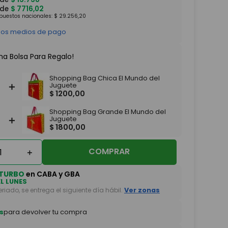
 de
$
7716
,
02
mpuestos nacionales:
$
29
.
256
,
20
 los medios de pago
na Bolsa Para Regalo!
Shopping Bag Chica El Mundo del
＋
Juguete
$
1200
,
00
Shopping Bag Grande El Mundo del
＋
Juguete
$
1800
,
00
COMPRAR
＋
TURBO
en CABA y GBA
EL LUNES
feriado, se entrega el siguiente día hábil.
Ver zonas
s
para devolver tu compra