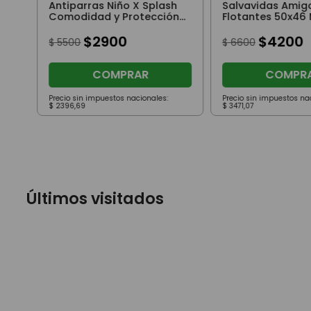
Antiparras Niño X Splash
Salvavidas Amig
Comodidad y Protección
Flotantes 50x46
Verde
$
2900
$
4200
$
5500
$
6600
COMPRAR
COMPR
Precio sin impuestos nacionales:
Precio sin impuestos na
$
2396
,
69
$
3471
,
07
Últimos visitados