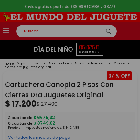
Envíos gratis a partir de $39.999 (CABA y GBA*)
Buscar
TÉRMINOS MÁS BUSCADOS
06
18
26
17
DÍA DEL NIÑO
DÍAS
HS.
MIN.
SEG.
1
.
rompecabezas
para la escuela
cartucheras
cartuchera canopla 2 pisos con
2
.
lego
cierres dra juguetes original
37 %
3
.
peluche
Cartuchera Canopla 2 Pisos Con
4
.
monopatin
Cierres Dra Juguetes Original
5
.
toy story
$
17
.
200
$
27
.
400
$
6675
,
32
3
cuotas de
$
3749
,
02
6
cuotas de
Precio sin impuestos nacionales:
$
14
.
214
,
88
Ver todos los medios de pago