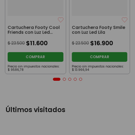
Cartuchera Footy Cool
Cartuchera Footy Smile
Friends con Luz Led
con Luz Led Lila
Aqua
$
11
.
600
$
16
.
900
$
23
.
500
$
23
.
500
COMPRAR
COMPRAR
Precio sin impuestos nacionales:
Precio sin impuestos nacionales:
$
9586
,
78
$
13
.
966
,
94
Últimos visitados