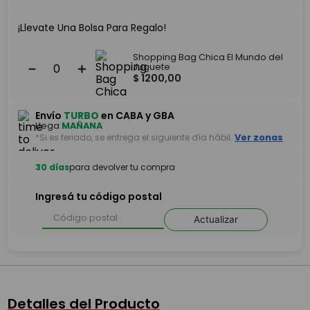
¡Llevate Una Bolsa Para Regalo!
Shopping Bag Chica El Mundo del
－
＋
Juguete
$
1200
,
00
Envío
TURBO
en CABA y GBA
Llega
MAÑANA
*Si es feriado, se entrega el siguiente día hábil.
Ver zonas
30 días
para devolver tu compra
Ingresá tu código postal
Actualizar
Detalles del Producto