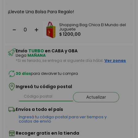
¡Llevate Una Bolsa Para Regalo!
Shopping Bag Chica El Mundo del
－
＋
Juguete
$
1200
,
00
Envío
TURBO
en CABA y GBA
Llega
MAÑANA
*Si es feriado, se entrega el siguiente día hábil.
Ver zonas
30 días
para devolver tu compra
Ingresá tu código postal
Actualizar