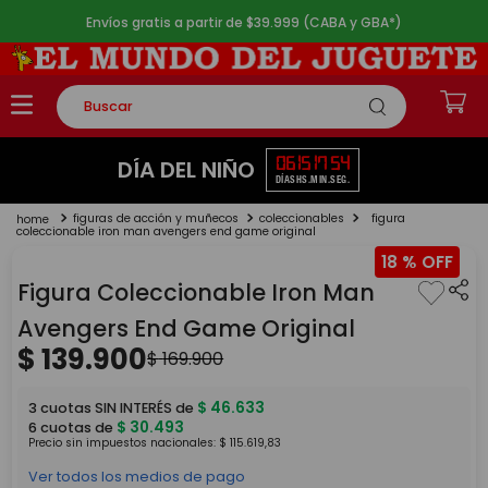
Envíos gratis a partir de $39.999 (CABA y GBA*)
Buscar
TÉRMINOS MÁS BUSCADOS
06
15
17
54
DÍA DEL NIÑO
DÍAS
HS.
MIN.
SEG.
1
.
rompecabezas
figuras de acción y muñecos
coleccionables
figura
2
.
lego
coleccionable iron man avengers end game original
18 %
3
.
peluche
Figura Coleccionable Iron Man
4
.
monopatin
Avengers End Game Original
5
.
toy story
$
139
.
900
$
169
.
900
$
46
.
633
3
cuotas SIN INTERÉS de
$
30
.
493
6
cuotas de
Precio sin impuestos nacionales:
$
115
.
619
,
83
Ver todos los medios de pago