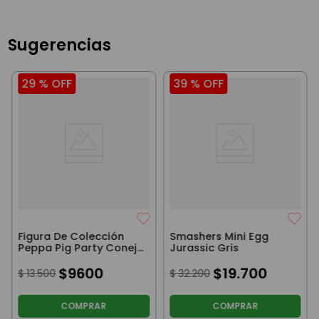
Sugerencias
29 %
OFF
39 %
OFF
Figura De Colección
Smashers Mini Egg
Peppa Pig Party Conejo
Jurassic Gris
Con Remera Verde
8Cm
$
9600
$
19
.
700
$
13
.
500
$
32
.
200
COMPRAR
COMPRAR