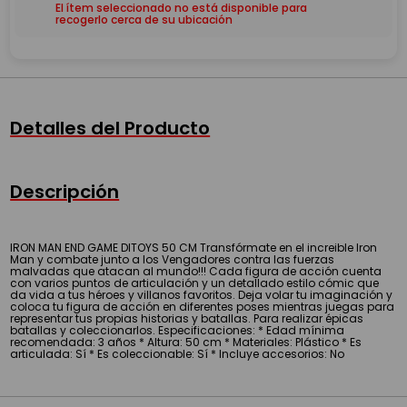
El ítem seleccionado no está disponible para
recogerlo cerca de su ubicación
Detalles del Producto
Descripción
IRON MAN END GAME DITOYS 50 CM Transfórmate en el increible Iron
Man y combate junto a los Vengadores contra las fuerzas
malvadas que atacan al mundo!!! Cada figura de acción cuenta
con varios puntos de articulación y un detallado estilo cómic que
da vida a tus héroes y villanos favoritos. Deja volar tu imaginación y
coloca tu figura de acción en diferentes poses mientras juegas para
representar tus propias historias y batallas. Para realizar épicas
batallas y coleccionarlos. Especificaciones: * Edad mínima
recomendada: 3 años * Altura: 50 cm * Materiales: Plástico * Es
articulada: Sí * Es coleccionable: Sí * Incluye accesorios: No