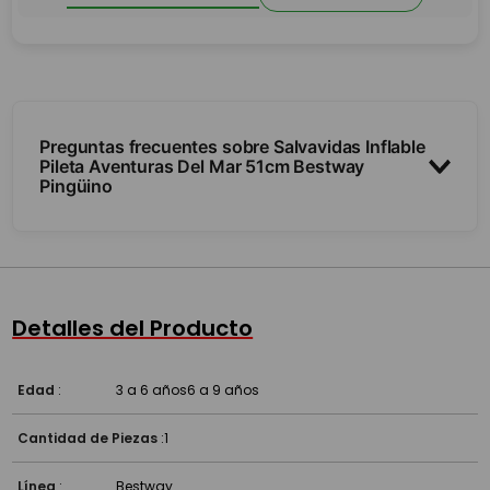
Preguntas frecuentes sobre Salvavidas Inflable
Pileta Aventuras Del Mar 51cm Bestway
Pingüino
¿Es inflable?
¿Para qué edad es?
Detalles del Producto
Edad
:
3 a 6 años
6 a 9 años
Cantidad de Piezas
:
1
Línea
:
Bestway