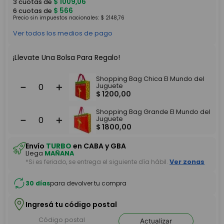
$
1009
,
06
3
cuotas de
$
566
6
cuotas de
Precio sin impuestos nacionales:
$
2148
,
76
Ver todos los medios de pago
¡Llevate Una Bolsa Para Regalo!
Shopping Bag Chica El Mundo del
－
＋
Juguete
$
1200
,
00
Shopping Bag Grande El Mundo del
－
＋
Juguete
$
1800
,
00
Envío
TURBO
en CABA y GBA
Llega
MAÑANA
*Si es feriado, se entrega el siguiente día hábil.
Ver zonas
30 días
para devolver tu compra
Ingresá tu código postal
Actualizar