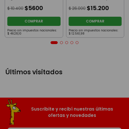
Princesas Base Violeta
Patas De Rana
$
5600
Spiderman Azul
$
15
.
200
$
10
.
400
$
26
.
000
COMPRAR
COMPRAR
Precio sin impuestos nacionales:
Precio sin impuestos nacionales:
$
4628
,
10
$
12
.
561
,
98
Últimos visitados
Suscribite y recibí nuestras últimas
ofertas y novedades