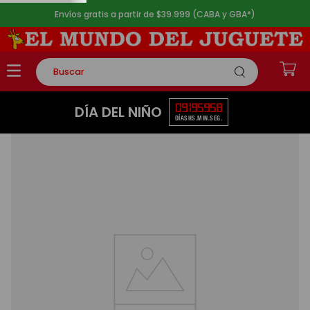
Envíos gratis a partir de $39.999 (CABA y GBA*)
Buscar
TÉRMINOS MÁS BUSCADOS
09
19
59
57
DÍA DEL NIÑO
DÍAS
HS.
MIN.
SEG.
1
.
rompecabezas
2
.
lego
3
.
peluche
4
.
monopatin
5
.
toy story