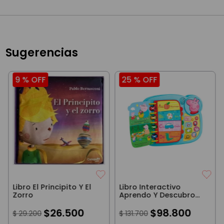
Sugerencias
9 %
OFF
25 %
OFF
Libro El Principito Y El
Libro Interactivo
Zorro
Aprendo Y Descubro
Con Peppa Pig
$
26
.
500
$
98
.
800
$
29
.
200
$
131
.
700