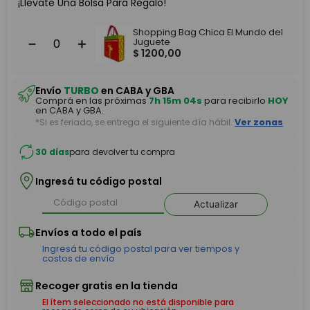
¡Llevate Una Bolsa Para Regalo!
Shopping Bag Chica El Mundo del
－
＋
Juguete
$
1200
,
00
Envío
TURBO
en CABA y GBA
Comprá en las próximas
7h 15m 03s
para recibirlo
HOY
en CABA y GBA.
*Si es feriado, se entrega el siguiente día hábil.
Ver zonas
30 días
para devolver tu compra
Ingresá tu código postal
Actualizar
El ítem seleccionado no está disponible para