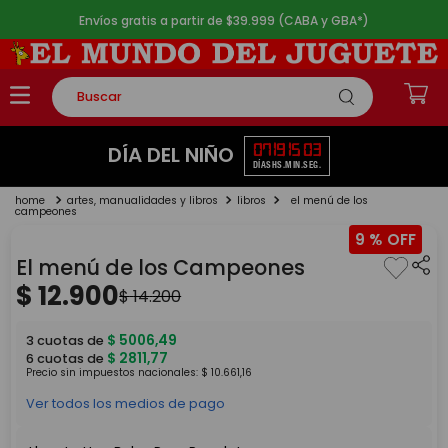
Envíos gratis a partir de $39.999 (CABA y GBA*)
Buscar
TÉRMINOS MÁS BUSCADOS
07
19
15
02
DÍA DEL NIÑO
DÍAS
HS.
MIN.
SEG.
1
.
rompecabezas
artes, manualidades y libros
libros
el menú de los
2
.
lego
campeones
9 %
3
.
peluche
El menú de los Campeones
4
.
monopatin
$
12
.
900
$
14
.
200
5
.
toy story
$
5006
,
49
3
cuotas de
$
2811
,
77
6
cuotas de
Precio sin impuestos nacionales:
$
10
.
661
,
16
Ver todos los medios de pago