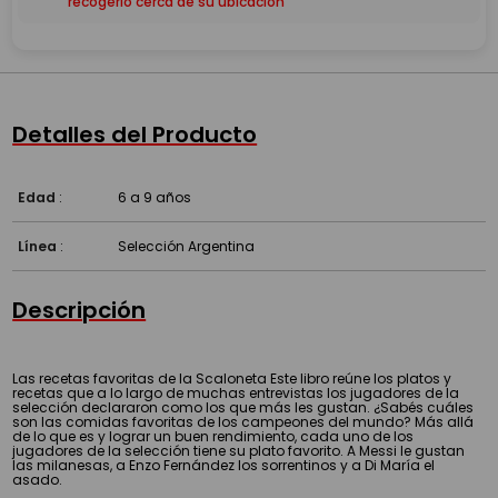
recogerlo cerca de su ubicación
Detalles del Producto
Edad
:
6 a 9 años
Línea
:
Selección Argentina
Descripción
Las recetas favoritas de la Scaloneta Este libro reúne los platos y
recetas que a lo largo de muchas entrevistas los jugadores de la
selección declararon como los que más les gustan. ¿Sabés cuáles
son las comidas favoritas de los campeones del mundo? Más allá
de lo que es y lograr un buen rendimiento, cada uno de los
jugadores de la selección tiene su plato favorito. A Messi le gustan
las milanesas, a Enzo Fernández los sorrentinos y a Di María el
asado.