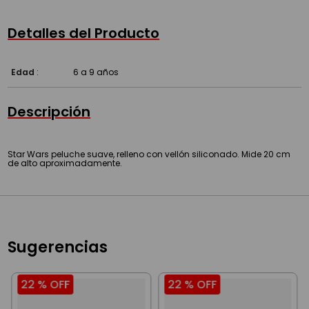
Detalles del Producto
Edad
:
6 a 9 años
Descripción
Star Wars peluche suave, relleno con vellón siliconado. Mide 20 cm
de alto aproximadamente.
Sugerencias
22 %
OFF
22 %
OFF