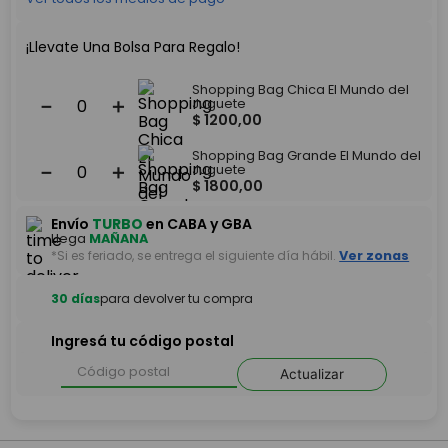
¡Llevate Una Bolsa Para Regalo!
Shopping Bag Chica El Mundo del
－
＋
Juguete
$
1200
,
00
Shopping Bag Grande El Mundo del
－
＋
Juguete
$
1800
,
00
Envío
TURBO
en CABA y GBA
Llega
MAÑANA
*Si es feriado, se entrega el siguiente día hábil.
Ver zonas
30 días
para devolver tu compra
Ingresá tu código postal
Actualizar