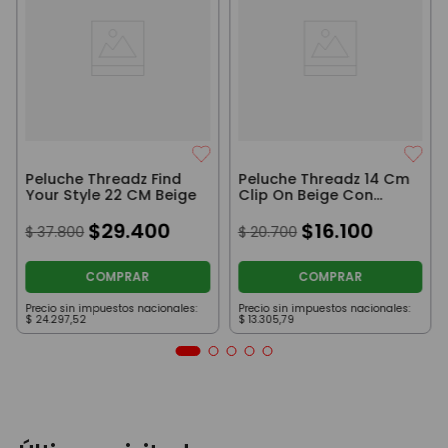
Peluche Threadz Find
Peluche Threadz 14 Cm
Your Style 22 CM Beige
Clip On Beige Con
Manchas
$
29
.
400
$
16
.
100
$
37
.
800
$
20
.
700
COMPRAR
COMPRAR
Precio sin impuestos nacionales:
Precio sin impuestos nacionales:
$
24
.
297
,
52
$
13
.
305
,
79