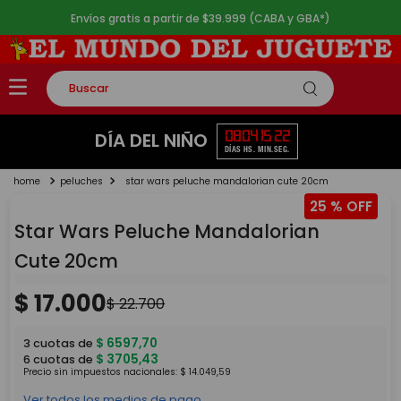
Envíos gratis a partir de $39.999 (CABA y GBA*)
Buscar
TÉRMINOS MÁS BUSCADOS
08
04
15
22
DÍA DEL NIÑO
DÍAS
HS.
MIN.
SEG.
1
.
rompecabezas
peluches
star wars peluche mandalorian cute 20cm
2
.
lego
25 %
3
.
peluche
Star Wars Peluche Mandalorian
4
.
monopatin
Cute 20cm
5
.
toy story
$
17
.
000
$
22
.
700
$
6597
,
70
3
cuotas de
$
3705
,
43
6
cuotas de
Precio sin impuestos nacionales:
$
14
.
049
,
59
Ver todos los medios de pago