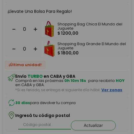
¡Llevate Una Bolsa Para Regalo!
Shopping Bag Chica El Mundo del
－
＋
Juguete
$
1200
,
00
Shopping Bag Grande El Mundo del
－
＋
Juguete
$
1800
,
00
¡Última unidad!
Envío
TURBO
en CABA y GBA
Comprá en las próximas
0h 10m 15s
para recibirlo
HOY
en CABA y GBA.
*Si es feriado, se entrega el siguiente día hábil.
Ver zonas
30 días
para devolver tu compra
Ingresá tu código postal
Actualizar