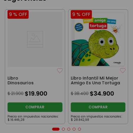
9 %
OFF
9 %
OFF
Libro
Libro Infantil Mi Mejor
Dinosaurios
Amigo Es Una Tortuga
$
19
.
900
$
34
.
900
$
21
.
900
$
38
.
400
COMPRAR
COMPRAR
Precio sin impuestos nacionales:
Precio sin impuestos nacionales:
$
16
.
446
,
28
$
28
.
842
,
98