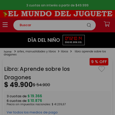
3 cuotas sin interés a partir de $49.999
Buscar
TÉRMINOS MÁS BUSCADOS
07
12
10
14
DÍA DEL NIÑO
DÍAS
HS.
MIN.
SEG.
1
.
rompecabezas
artes, manualidades y libros
libros
libro: aprende sobre los
2
.
lego
dragones
9 %
3
.
peluche
Libro: Aprende sobre los
4
.
monopatin
Dragones
5
.
toy story
$
49
.
900
$
54
.
900
$
19
.
366
3
cuotas de
$
10
.
876
6
cuotas de
Precio sin impuestos nacionales:
$
41
.
239
,
67
Ver todos los medios de pago