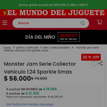
Envíos gratis a partir de $39.999 (CABA y GBA*)
Buscar
TÉRMINOS MÁS BUSCADOS
06
20
57
27
DÍA DEL NIÑO
DÍAS
HS.
MIN.
SEG.
1
.
rompecabezas
pistas y vehículos
sets y coleccionables
monster jam serie
2
.
lego
collector vehiculo 1:24 sparkle smas
20 %
3
.
peluche
Monster Jam Serie Collector
4
.
monopatin
Vehiculo 1:24 Sparkle Smas
5
.
toy story
$
56
.
000
$
70
.
000
$
18
.
666
3
cuotas SIN INTERÉS de
$
12
.
206
6
cuotas de
Precio sin impuestos nacionales:
$
46
.
280
,
99
Ver todos los medios de pago