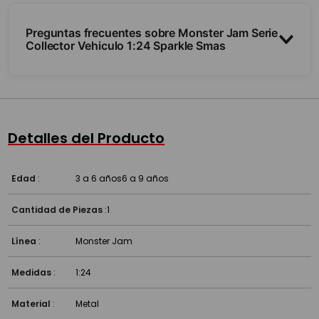
Preguntas frecuentes sobre Monster Jam Serie
Collector Vehiculo 1:24 Sparkle Smas
¿Qué escala y de qué material es?
¿Sirve para jugar y coleccionar?
Detalles del Producto
¿A partir de qué edad es?
Edad
:
3 a 6 años
6 a 9 años
Cantidad de Piezas
:
1
Línea
:
Monster Jam
Medidas
:
1:24
Material
:
Metal