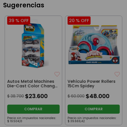
Sugerencias
39 %
OFF
20 %
OFF
Autos Metal Machines
Vehículo Power Rollers
Die-Cast Color Change
15Cm Spidey
Pack x3 Madrush
$
23
.
600
$
48
.
000
$
38
.
700
$
60
.
000
COMPRAR
COMPRAR
Precio sin impuestos nacionales:
Precio sin impuestos nacionales:
$
19
.
504
,
13
$
39
.
669
,
42