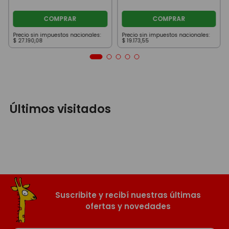
COMPRAR
COMPRAR
Precio sin impuestos nacionales:
Precio sin impuestos nacionales:
$
27
.
190
,
08
$
19
.
173
,
55
Últimos visitados
Suscribite y recibí nuestras últimas
ofertas y novedades