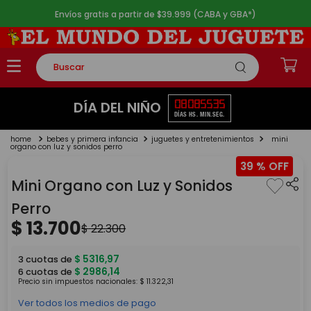
Envíos gratis a partir de $39.999 (CABA y GBA*)
Buscar
TÉRMINOS MÁS BUSCADOS
08
08
55
35
DÍA DEL NIÑO
DÍAS
HS.
MIN.
SEG.
1
.
rompecabezas
bebes y primera infancia
juguetes y entretenimientos
mini
2
.
lego
organo con luz y sonidos perro
39 %
3
.
peluche
Mini Organo con Luz y Sonidos
4
.
monopatin
Perro
5
.
toy story
$
13
.
700
$
22
.
300
$
5316
,
97
3
cuotas de
$
2986
,
14
6
cuotas de
Precio sin impuestos nacionales:
$
11
.
322
,
31
Ver todos los medios de pago