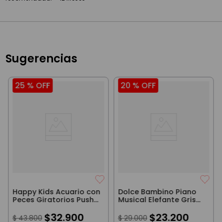
Sugerencias
25 %
OFF
20 %
OFF
Happy Kids Acuario con
Dolce Bambino Piano
Peces Giratorios Push
Musical Elefante Gris
'N Spin Little Learners
con Luces y Sonidos
$
32
.
900
$
23
.
200
$
43
.
800
$
29
.
000