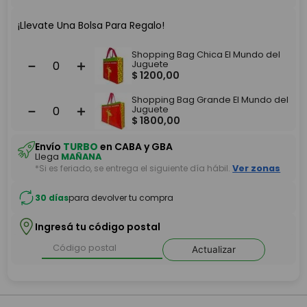
¡Llevate Una Bolsa Para Regalo!
Shopping Bag Chica El Mundo del
－
＋
Juguete
$
1200
,
00
Shopping Bag Grande El Mundo del
－
＋
Juguete
$
1800
,
00
Envío
TURBO
en CABA y GBA
Llega
MAÑANA
*Si es feriado, se entrega el siguiente día hábil.
Ver zonas
30 días
para devolver tu compra
Ingresá tu código postal
Actualizar