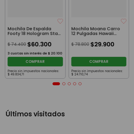
Mochila De Espalda
Mochila Moana Carro
Footy 18 Hologram Star
12 Pulgadas Hawaii
Negro
Roja
$
60
.
300
$
29
.
900
$
74
.
400
$
78
.
800
3
cuotas sin interés de
$
20
.
100
COMPRAR
COMPRAR
Precio sin impuestos nacionales:
Precio sin impuestos nacionales:
$
49
.
834
,
71
$
24
.
710
,
74
Últimos visitados