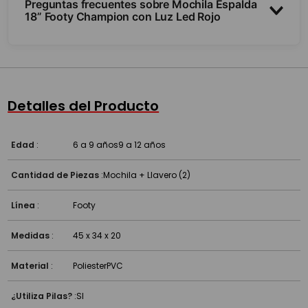
Preguntas frecuentes sobre Mochila Espalda
18” Footy Champion con Luz Led Rojo
¿Tiene luces?
¿Para qué nivel sirve?
Detalles del Producto
¿Las luces funcionan a pilas?
Edad
:
6 a 9 años
9 a 12 años
Cantidad de Piezas
:
Mochila + Llavero (2)
Línea
:
Footy
Medidas
:
45 x 34 x 20
Material
:
Poliester
PVC
¿Utiliza Pilas?
:
SI