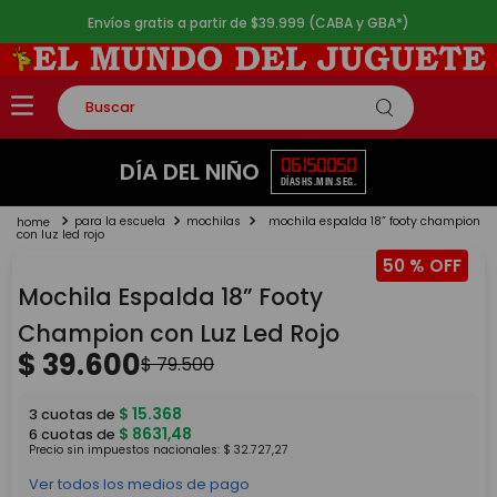
Envíos gratis a partir de $39.999 (CABA y GBA*)
Buscar
TÉRMINOS MÁS BUSCADOS
06
15
00
50
DÍA DEL NIÑO
DÍAS
HS.
MIN.
SEG.
1
.
rompecabezas
para la escuela
mochilas
mochila espalda 18” footy champion
2
.
lego
con luz led rojo
50 %
3
.
peluche
Mochila Espalda 18” Footy
4
.
monopatin
Champion con Luz Led Rojo
5
.
toy story
$
39
.
600
$
79
.
500
$
15
.
368
3
cuotas de
$
8631
,
48
6
cuotas de
Precio sin impuestos nacionales:
$
32
.
727
,
27
Ver todos los medios de pago