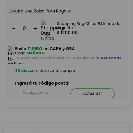
¡Llevate Una Bolsa Para Regalo!
Shopping Bag Chica El Mundo del
－
＋
Juguete
$
1200
,
00
Envío
TURBO
en CABA y GBA
Llega
MAÑANA
*Si es feriado, se entrega el siguiente día hábil.
Ver zonas
30 días
para devolver tu compra
Ingresá tu código postal
Actualizar