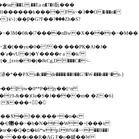
��L.��Ea n�7�6䯈�� � 
kϟ};��Ƿ�G?F��?ٛ���Zh�S?
尨�[��yu�0� ?�� ���PҚ�Al�
J�
'a�vU�]�Y����e a �k/'
vn�0�j�8ϵCg,D���C�<-
�
浳�*��PXu�c��de����/��0��G?�W-���s��^�o.}
�����[rw�0**P�jy��[^n
2�{9Q7�
}9-&��)Oa�S�J����m� �Z�6}
�:$���+�
�+��X�!��;���=�n�c
���x