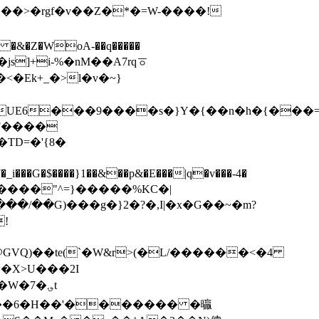
&�Z�WoA-��q�����
-���js]+i-%�nM��A7rqㆆ
TD=�'{8�
K�����"^
=}�����%KC�|
�/��G)���g�}2�?�,I|�x�G��~�m?
w�X>U���2I
�T��6�H��'������� �㬯