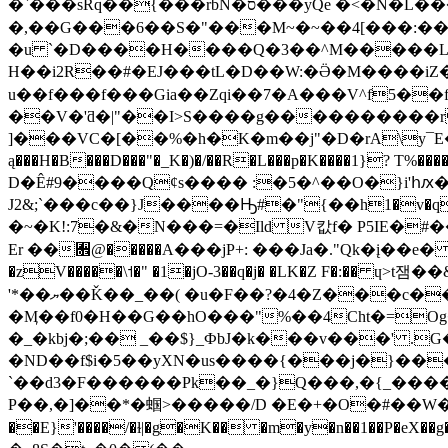
�`���sRq��{���rbN�ס���yQe �<�N�L���|��S�/Rѫ�4 ��be��I'I2�D���(Ҿ��3�s-�31蕅�\�l����i����|
�,��G���6��S�"���M~�~��4[���:�
�u `�D����H����Q�3��^M�����L�
H��i2R��#�ЕJ���tL�D��W:�Ӛ�M����iZ����?ݶ�Q ���U!���f�* ���U
u��f���f���Gia��Zqi��7�A���V^f5��
��V�'ƌ�|"��I>S����g����������r
]���VC�[��%�h�K�m��j"�D�rA\y¯E����~� ��5�`���
ą���H�B���D���"�_K�)�/��R�L���p�K����1}
D�Ê#9����Q¢s���� :�5�^��O�}i'հԕ
J2&;`���c��}J����Ԣ#�"{��h1�v�q�K�'
�~�K!:7�&�N���=�Ild V캆f� P5IE�
Er ��﫞@�����A���jP+: ���Ja�."Qk�į��e� ��
�zV�����\˦�" �1�jO-3��q�j� �LK�Z F�
'*��ޔ��Ǩ��_��( �u�F��?�4�Z���c���_�@f����5>wѠ`�=��b3Mޥ-
�Ӎ��f0�H��G��hO���"%��4Cht�=Og�#Ƀ��T�֞�(ɹf1͟i��u
�_�kbj�;�� _��$}_ФbJ�k���v���' .G
�ND��f$i�5��yXN�us����{���j�}���C
P��,�]��*�蝈>�����/D �E�+�O�#��W���l�
��E}'����/�ɫ|�g�K�� �m�y�n��1��P�e