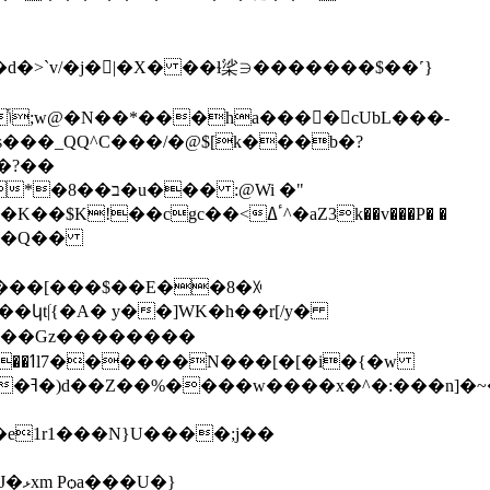
���d�>`v/�j�𽯩|�X� ��ɫ桬∋�������$��˹}
�?��
@Wi �"
!��Q��
կt|ׁ{�A� y��]WK�h��r[/y�
�}