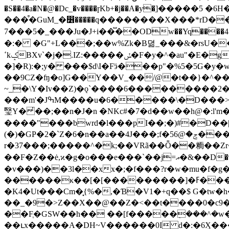
�S��4�a�N�@�Dc_�v����ɼKb+�j��A�y�ִ]�����5
���͒�GuM_�෶�����q��������X���*rD��m�u Y@
7���5�_���Ju�J+i��֟��ODw��Yq����4
�:� �G"+L���;��w%Zk�B뎖_���&�rsU�
ߵkݤBXv`�j�.IZ:�����ݽ�F�y�^�au"�E�gw׎+Uˉw˪�I��8��$�t�ۥ�V�`ˠ�'I�)nE��a�sݴ;w@�N��*���ha����cUbL���-
�]�R):�;y� ���$d\I�Fӭ���p"�%5�5׃G�y�wnhC+�c�n�%4�g�����=�^ˈ����1o��Z�|es���_QQ^C���/�@$[k���b�?
��9CZ�ʩ�o]G��Y��V_��/@�t��}�^��
~_�\Y�Iv��Z)�ǫ`����6���������2���ɳ0OØ�
���m'�JߒM����u�6�����\�D���>dM� ZZ��q�X�ݠ7. ���3Q�Fna�( pG�E�K��$K!��cgc��<ٴߡ^�aZ3k��v���P� �
瑿Y� ̓��;��n�J�n �NKc#�7�d��w��h@�
����"���bwrd�l���pI��;�)#�D��|��/�
(�)�GP�2�`Z�6�n��a��4J���;f�5ݮ�@6������v؆�{qսm���1�\,��R&��s���7�#����[���$��E��8�ꋌ
r�37���;�����^�k;��VRã��Ȭ��粫��Zr�
��F�Z��ė,ϰ�g�o���e���`��j=އ�&��D�9u���Ms�����Y�Ġ��[�6�����Jw��9�ew���'�wn헀�\���Gz��������
�v���)��3l��xx�;�f���?r�w�mu�f�g��ʼ�� �w\<�� ���
������κ��[�[���������]�ߓ����q������d�v���$�stn#�u��}ku�hg���;#�ߔ�)d��Z��%����w����x�^�:���n]�~�%�f�����y���/
�K4�Ut���Cm�͓{%�,�Ɓ�V1�+q��$ G�tw�
��_�9�>Z��X��@��Z�<��t����0�c9���T�'��K��e��5�
��Fֶ�GSW��h�� ��[f�����݀���^�w
��ւx�����A�DH~V������0I d�:�6Ӽ������.�