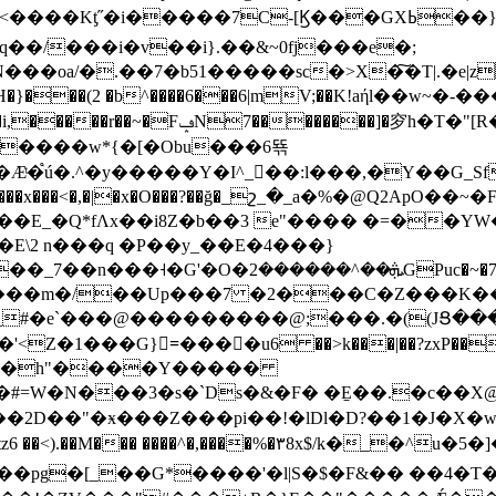
�/���i�v��i}.��&~0fj���e�;
��oa/�.��7�b51�����sc�>X�͠�Τ|.�e|z �
G�iH�}���(2 �b^����6���6|mV;��K!aήl��w~�
���]�穸h�T�"[R�<�Ek+_�>l�v�~}
����w*{�[�Obu���6뚂
E_�Q*fɅx��i8Z�b��3 e"���� �=��YW�
2 n���q �P��y_��E�4���}
i���G�$����}1��&��p&�E���|q�v���-4�
߫�$(A������m�/��Up���7 �2���C�Z���
�e`���@���������@;���.�((JՑ����
F�8�h"����Y�����
��2D��"�ӿ���Z���pi��!�lDl�D?��1�J�X�
��pg�[_��G*����'�l|S�$�F&�� ��4