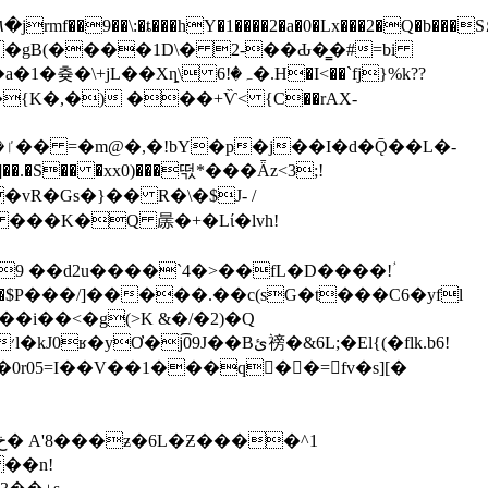
f�gB(����1D\� 2-��Ԃ�̳�#=bi
l�{K�,�) ���+Ѷ< {C��rAX-
�Z2�sO�QT.��!�M�͟��O]��.�S�� �xx0)���
떣*���Ǟz<3;!
�vR�Gs�}�� R�\�$J- /
9 ��d2u����`4�>��fL�D����!ؙ
��S�z�$Р���/]�����.��c(sG�t���C6�yfl
6!