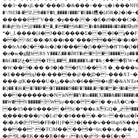
��3>��xjL��"���D˓�&���<��<q�1���NFR�XGf_c�H��
�^/NE$�
-�Z,b��/F�8_����1���I"�E��4䑾�[45R�2
�����i"V��ꥈ�p���;�<�Ė�z9�(��Cl�2�
�b�qfy1@���c��_�\��i&�E�v�&�����4�lh��fԹγ0��4��B��E*�)ѧ�,R�/2��ۯz�1���z�p��M���j
*�\_L����[4�J��E����Ʃ� ��I� ֈ��F���޵��opYĘ�ጧ�wO����~��j+�,#�V��].�O���?���d�"
��(^&C��/�K��r��"���i���\�x�>���}� �
��feAd�2��4x�2�J����j5��h�B'T6�(J�׷SR��P1+�a�v�L÷j^hV*�1Ӥ�����k^�&�K����������6�MJX����hƯ�Z�f��8���$��7-;��t|
�u�њ�g皳h:RS Y���Z|��\�Ǿ8T�n��l����cp��/�
�&G��]Zڅ�;�T(,��_���j���Xa�*�&ި<���㹞W+�Z�)��k�V��uF�u�BM��X_c����[����*V� O���>�����V*��%
�W:���.�� �/I�]�7�FU\5��-?I �_�
�E���(qJ��.�����@��̲|D� +���XT~�S�n�
���.qfK����U�)ݵ��uJv�6��#�v䖍\�&AN'Ee�i'Jm�*:b ���M���FV ɢ��n��b$){nj7�Sn�,;��&dZ �,��N�W�ۑ��Ň
�Q��`�)K��7��P��T�����f9��F�7���,��0� ��b�fU�,ĭ(�`�2{Q
��������z�NвN��Y�ho���[X[���&��H����b����nއTu 7�j��)��'\�*�t���/��Ż[��h\`��Ëb�Gm��9�_T��x]q�Z]���]�e�-
��W�V�����Wzݥ��[� �� �ydȀ�Cr�<Ը,L6�EaR� �EaZ��|�d݆�� ����8Jx~(u��^��&�uӎpS�&�7���^�����
��fr5��9r���6 �S(/�*��ʙ.KٌGQ�ݰ����v�Jw�F�Ӊ(�77���i-����V�Lf|�`�����m7h�����ң�W���d~���X�hv
�̥���j���j/=[�Ld?�;�0����-�%< ��ka
�i�,&�['Fi�FB�H}P�f�[���w��0fapSN
����"˶�TC|M����l�=6n;��x,�s��<ۄ��;��Ze�&�F _3D���v@ߢ��/T�I}����s�}�E�f�fgņ
�e9L)�RK�\��R�#�=ٷ�yk�q9<��£�y�