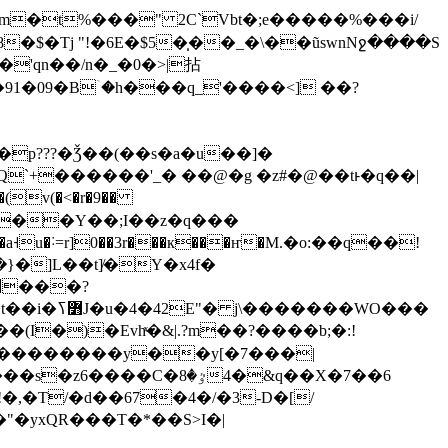
Dm�t%���" 2C`Vbt�;e�����%���i/
'qn��/n�_�0�>|拈
91�09�Bۤ�h���q_'����<] ��?
�p???�Ǯ��(��s�a�u��]�
���Y��;I��z�q���
˧u�˸=r]0��3r���к���ҥ�M.�o:��q��!
�]L��t]̸�Y�x4f�
��WO���
A��������y��y[�7���|
ٷ�8�4&q��X�7��6
�,�T/�d��67�4�/�3-D�[/
"�yxQR���T�*��S>I�|