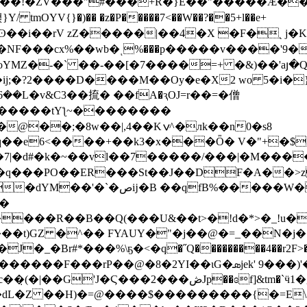
��!�ZV���"#���+R�}E��"�����Ǽ��
mOYV{}�)�� �z�P�����7<��W��?��5+l��e+
V zZ�����|��4�X �F�˛ j�KȽ/hڃ�ӺX��!�ɾ��Ԑo�aG�l����@ӹ
�ͺ%���p�����v����'9�l��٤�%��� tU������糃;�[_v��ĵ
MZ�-�` ��-��[�7����=+ �&)��'aյ�Q�
�?2����D����M��Oy�e�X2 wo 5�i�}4�u
�L�v&C3��㧧� ��fA�ԇOJ=r��=�僧
������tYƪ~��������
��e6<����+��k3�x���Ȫ� V�"+�$�
�7|�d#�k�~��vl��7�����/���|�M���
���St��J��DF�A��>z�8 �{���ׯ��fV�s���z
*���%\ҕ�<�q�˝Q���������4��r2F>��g"�&��
�2YI��ιG�ܣjek' 9���)'���ѵ=��t c�RwI ?�t#�E~
���2���ڞJp��ɞf]&tm�`ӵ1�gY�u-
L�Z ��H)�=@����$���������{�=E\�