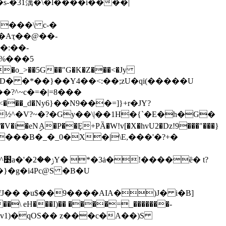
���\ c-�
�:��-
A%���5
�ќ�� D� �*��}��Y4��<:��;zU�qi(�����U
�?^~c�=�|=8���
<���_d�Ny6}��N9���=]}+r�JY?
½^�V?~�?�Gy��\|��1H�{`�E�h�G�
�eNިA�P��Ȩ+PȀ�W!v[�X�hvU2�Dz!9���"���}
��R���B�_�_0�X�|\E,���'�?+�
�g�i4Pc@S �B�U
fJ�� �u$��9����AIA�)J� i�B]
 eH���I)�� ����=_�������-
_����av1)�qOS�� z���c�A��)S