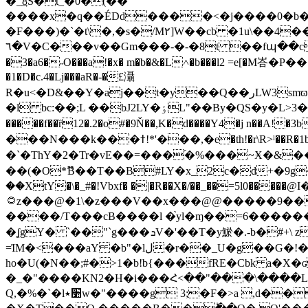
�_͢8S�t_�0�(��
����x�q��ÉDd����<�j����0�b�j��"�bdH�G�ըF�i2fiy���A��x�f"�0l�P�٦�jrmf��
�F���)�`�t\�,�s�/M۲]W��cb �1u\��4
٦�V�C���v��Gm���-�-�8t ��fպ��c���B&3=����F��x�F(�ٞ�H�LǱ�."�k��Ŷ�y�a�1�츚�\+jL��Xȵ\ ہ�!6�.H�I<��`fj}%k??
�3�a6�˶O���a!�x� m�b�&�L˄�b���l2 =e[�
�1�D�c.4�Lj���aR�-�£灄
R�u<�D&��Y�aj��t�y��Q��رLW3smϖH��c,�fiJ��f61q��i��ٲ<��R�8�ٵ�]�9�� =�m@�,�!bY�p�j��I�d�Ǭ��L�-
�����f��ȑ12�.2�o#�9Ň��,K�d����Y4�j 
���N���k���ߙ!*'���,�e�th!�r\R>ˡ��R�1b��L,[jL �B4�e�fI��4M 4�iy� �ضm�z�� � ���K�Q 㬄�+�Lί�lvh!
�`�ThY�2�Tr�vE��=���֜�%���~Ӿ�&���
��(�O*ޫB��T��B#LY�x_2c�d+�9g
��XtY�\�_#�!Vbxf� �|�R��X�/��_��=5l0�
۝z���@�1\�z���V��x���@@�����9��1��3g �D4�؃�lU�jdH�>����a� ���4�1��i��<�g(>K &�/�2)�Q
����/T���cB����l �֙yl�ɱ��=6��������WO�=&,`��L����
�ʆgY� `��"`g���ܖV�'��T�y鯲�.-b�#+\ z�v��l>�C�"�3a�W|�o �6��s~�}l*�q�l{ϱ�0r05=I��V��1���q�ْ�=fv�s][�
=͐IM�<���aY �b"�lل�r��_U�g��G�!�Ȅ�hhӖ�P���v�>����E`|BO5
ho�U(�N��;#�>1�b!b{���fRE�Cbk a�X
�_�"����KN2�H�i���Հ<��"���\����L!"���3��g��r
Q,�%�`�l׺٭w�"����g 3;�F�>a ,d����@�i�+�)I���J.�-���z�4��w�xS2� ��n!