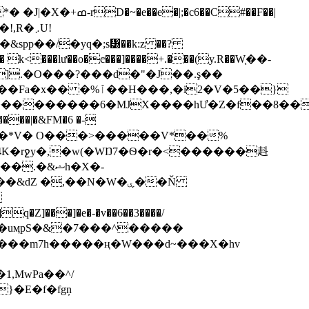
6��C#��F��|
R�܇U!
spp��/�yq�;s᥸��k:z ��?
,�i2�V�5��}
����|�&FM�6 �-
4K�rջy�,�w(�WŊ7�Ѳ�r�<������﨣
�&ޝh�X�-
,MwPa��^/