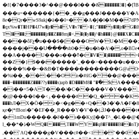
�f{�7����3�^��@���I�� �&֩������3�}�[ߗB<����Kƫ˝�i�����7C-[Ϗ���GXߕ��}��>�rgf�v��Z�*�=W-����!
���u=������{��_��g���J�����Y�Aq�
8e�Qr�wS9akj�ä��I=��A�Ϳ�l�M��7dPN�
�qx%w�T�HP�4J7w�jr�s�,V�v7� <�{;"���y�l�jr�
TI���;������jr��Z��8mj�<,�(�y��j^�h���}@���X�C��i,�����r��~�FݡΝ7�����
����ȫFչ�u���$�[���OW�'U�M��;
��A����U���o���ߌ�t�V��)�����=���x���<�,�|�x�O���?��ğ�_շ_�_a�%�@Q2ApO��~�F����
��Z�}$��t�����`_���>�����u��x��
����%��~�&B�T������������G@aO�E\
�%i��_��:��O\n�#x̋G���@�����_7��n���˧�G'�O�ܞ��^������2GPuc�~�7�_
���~�������Z���??y����s)apb �D���M8� "�
�i��=5�AT���/�C�����V�Y���_#
�|@����0��<ۏ�����#�Q_���K�'<Z�1���G}=ُ����u6 ��>k���|��?zxP��!
���hЛ�X�Ӧ�z�<�g��+Q��3�'�Λ�
қe�|*fBon\�"�EF��_R���Y�V'��(ڭJ�����t�#=W�N���3�s�`Ds�&�F� �E̱��.�c��X@GVQ)��te(`�W&r>(�L/������<�4
�r1mDu�����.�ӗ��s��Kyj]��T^_�L��@
l_��*�ڎ�WQ�l���,T��W Y��q8�F����B��nTjtz6 ��<).��M��� ����^�,����%�٣8x$/k�_�^u�5�]�W�7�؈t
,��`AQ����g�V���c#��<1�"��0�