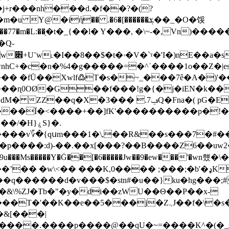
 �6H�j+r���nh���d.�f��?�(?
�iή�� .�6�[������ܮ��_�O�馁
��77�m�L:��֖�t�_{��l� Y���, �\~-�,Vn)��
�Q-
�� �fŪ��Xwlf߷T�s�~_���7ê�A�)'�
G��f���!g�{�j�iEN�k��*�ב��8�u��� :
:l'm���Ϊ�<����+��]fK'����������p�
H}ۼS}�.
p����:d)-��.��x[���?��B����Z6��uw2��
K,0���� ;���;�b'�ډK��ߗl7������N���[�[�i�{�w
h�&\%ZJ�Tb�"�y�di��zWU��Θ��P��x-
��j�Z܆J��f�\�s�e1r1���N}U����;j��
�&[���|
���p����@��qU�~=����K^�(�_J�ޅxm Pѻa���U