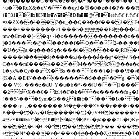
�r�[�����G��%�z��y����+���<��"O
~u��Ru
X&�uV���uy.!�㞖�0�z�4�P� ��팭}Y/ t
{�[]31���x�0N�I#�W����D�a���@���eӟfϟfϟfϟfϟfϟfϟfϿ��i��r
=z�ZX��¹��7�u_��Q�9��f���å�|'F�NF���cx%��wb
���e'�������?d-���n���E6���UoY
mw�m��}4�q+~l�o������������o��ij;
ȴ�0���:�@���;'��f�O̖��2-��ܷ ��6�
�U�y[a,�ɥ���Sq�:���i�Q��b��jRR
����ܮ�����)$����0i����ǻ��ʂ*�W!$��@��;�8w��|,4��Kݍ^�лk��n0�s8
C�v��mI���e��2�M��"tk7@��a�q
1�yx%�Cy��aX�6s ���è��}�I=��뱞�\
(K�A,�E4N���y������S��p�Pg"��q���PO��ER
�� V%+���z�dU"Y�u�b�*-��ߊU��|͐1����dYM��'�`�صĳ�B ��qfB%�����W��e&�&�J:�G�dԒ�y�.�+}���2 &"?
�2 xX��0� fzl4�F�k��e�����fпݯ�J�
[��5^���$ym�G��ڠ���ċ�"���!x�����R��B��Q(���U&��t>�!d�*>�_!u�������Qa�&�� \d�D�7�$
���kp=д�������tM�څ�ź��ZV��p���x����t)GZ �^�� FYAUY�"�j��@�=_��N�j�}&��d�-
K��~��Ay�D����0�.�}V+H�����E�J�_�Br#
4zY����yk� ����@ۣ�)PEk�@���# L�QKy������F���rP��@�8
����G�C3�*{ ���E��"���ʸc��̣(�|��G'J�Ϛ
e �N*����v�^��x�\����Z �T�d