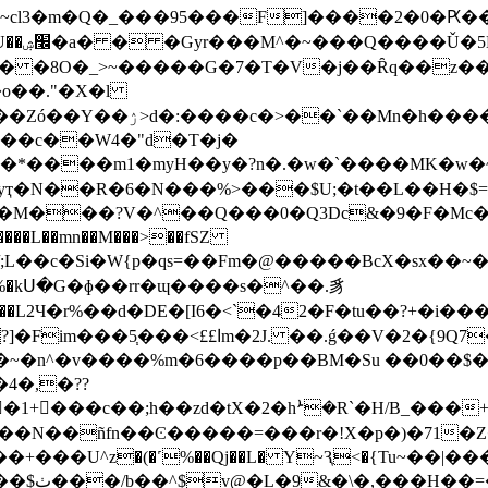
�؏~cl3�m�Q�_���95���F]����2�0�Ԗ���su
/��n�
���� �8O�_>~�����G�7�T�V�j��Ȓq��z��}
o��."�X�l
���nBw�X���r�>�M��
��*����m1�myH��y�?n�.�w�`����MK�w�~
ҭ�N��R�6�N���%>���$U;�t��L��H�$=�
���?V�^��Q���0�Q3Dc&�9�F�Mc�[�_[x
��r�/;L��c�Si�W{p�qs=��Fm�@�����BcX�sx��~
\�jk��L2Ч�r%��d�DE�[I6�<`�42�F�tu��?+�i
��fÚL��{�|}:��~H!�<�<�y?/:J"0�οެ���SS�?]�Fim���5֧���<££اm�2J. ��.ǵ��V�
c�~�n^�v����%m�6����p��BM�Su ��0��$
4�,�??
ٌ1+���c��;h��zd�tX�2�hܑ�R`�H/B_��
��Ͼ�����=���r�!X�p�)�71�Z�Ҿ޵��˃�h�N�t�W�+[