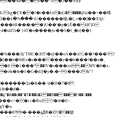
S��Me� �o��^A�3��N)侼
��+��嗦
��X뇐/
��hR���|��)U��'�p�}Ȅ��kR']O
lZ5ɪ�`}4T�n����jw��!i�f_�z[��}
%���Ӆ(`TMC�;HT!�@��oA��o,��?���??
�[��h�9dEx�s������y��h���!��u�˼
ҿ,��MV�ћ�x-
e��"�T�/��k�Z ��B�� ����O��\ ���
��8?9�-���gٞԪ�E���뗪