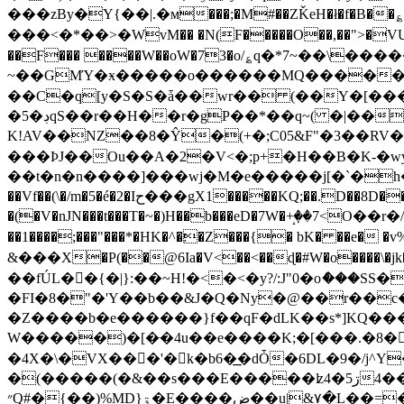
���zBy�Y{��|.�м���;�M#��ZǨeH�ł�f�B�
���<�*��>�WvM�� �N(F�����O��,��">�VU��׬ۺ�a� � �Gyr���M^�~���Q����Ǔ�5H������k����Fs~�ۛ3��O�
��F��� ����W��oW�73�o/؏q�*7~��\�
~��GMΎ�ӿ�����o������MQ�����
��C�q[y�S�S�ǡ��wr�� (��Y�[����Zó��Y��ۯ>d�:����c�>��`��Mn�h����>�3M�0&�|7�
�5�ڊqS��r��H��r�gP��*��q~( �|����c��W4�"d�T�j�
K!AV��NZ��8�Ŷ�(+�;C05&F"�3��RV
���ÞJ��Ou��A�2�V<�;p+�H��B�K-�wy
��t�n�n����]���wj�M�e�����j[�`�h�M
��Vf��(\�/m�5�é�2�Iح���gX1�����KQ;��.D��8D�����L��mn��M���>��fSZ
�(�V�nJN���t���T�~�)H��b���eD�7W�+̝ٜ��7<O
��1����;���"���*�HK�^�׃�Z���{� bK� ��e� �v%�kՍ�G�ɸ��rr�ɰ����s�^��.⾘
&���X�P(��@6Ia�V<��<��ɖ�#W�o����
�FI�8�"�'Y��b��&J�Q�Ny�@��r��
�Z����b�e������}f��qF�dLK��s*]KQ���
W�����)�[�ּ�4u��e����K;�[���.�8��
�4X�\�VX���'�k�b6�͟�dȰ�6DL�9�/j^Y��N��ñfn
�(�����(�&��s���E�����ʫ4ڗ5���4�+���U^z�(�˹%��Qj��L� Y~Ԇ<�{Tu~��|���nr�r�Q�ﬦ�k6*wp1#i%6�~<��B��!
״Q#�{��)%MD}ۊ�E����ض��u|&۷�L��=��$ٺ���/b��^$v@�L�9&�\�,���H��=�=���s��R�AG F�o�睷��W