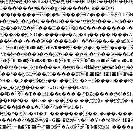
�3���'���&��ǥ �i���i�z�i�D
'�f������j�%t���fZ�(��<<PkN
vqh���Aҭ��@��-
fZp�b�WJ2�y���H��?(iO�C��/������~�
��8��S:O�y���o�e�Ag�Rq��q��d���ϵ
&� �"���ޡ�˯�m5X�o_>��5G��"G�K�Z���<�Jy
? T%����aiT��}�r�����4e�W�ޭ��8��Q2�>.�
�Vb��f��0��j67��`�y_� ^��5��L�
!���� ���&�F��x�e�!�:g`�Ö��˃�����frm��w�
#����{e�[} h����A]�N�Kv͹����ù��
*��|yGL��/Ϻ�����ET�l����f+��H����%�/�V�i
:�� ɥ>t잼��&H�U�_8�����~��r�X~���>j�
���|�@DZq����@6[�$׵^,1a�'�ݫ��2Y� *�3ȧ�!����ȅ� t?
��Ef
�?��=�Gz�ӏ�7����i��{m���?�}
��|că��n.�,�\h�w1i�{-
`��d3�F������Pk��_�}Q���,�{_�����*�Vݚ�S1�(I'=�������ͣ��܃,�a��
z���
��ԬZ/y� - G��~�]Z;ҷv� �Y+�*d瀧o�E���\
X��g�I�k̥~=�a�Ń�`��@��Q$ִ�AxQz�`M�SZgЫ