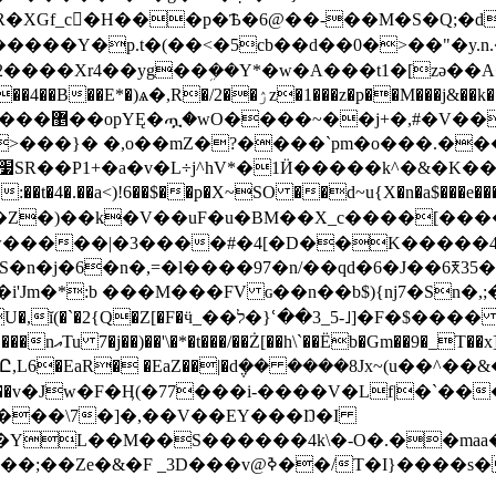
�p�Ѣ�6@��-��M�S�Q;�d*� �J|�X�+ߘ-rD�~�e��e�|;�c
�)�+�����Y�p.t�(��<�5cb��d��0�>��"�y.n.�!,
���Xr4��yg��ܹ��Y*�w�A���t1�[zə��A�&
&��k�� k<���lư��o�c̶���]����+.���(y.R��W֤��-
�J��.ş��
,o��mZ�?����`pm�o���.����Fa�x�� �%ٱ��H���
:��t�4�.��a<)!6��$��p�X~SO ��d~u{X�n�a$��
�e��
���w�����|�3����#�4[�D��K�����
j�6�n�,=�l����97�n/��qd�6�J��6ꅃ35���.
�Z[�F�ӵ_��ל�}ՙ��3_5-˩]�F�$����
�v��6��3����/
(�Ȋ���\7�]�,��V��EY���Ŋ�I
���YL��M��S������4k\�-O�.��maa�1