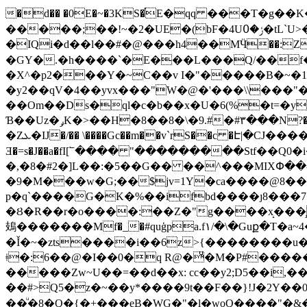
�d�� �0E�~�3KS�֡E�qq ���T�g�
�����;��!~�2�UE�(bF�4Uݬ�߀�tL`U>�&�rV����]��6�0z����IfT!1~�XIl9�xw�8�$�Tj "!�6E�$5�̩��_�\��ũswnNջ����S
�IQi�d��l��#�@���h4��MӴ��:Z
�GY�.�h����`�E���L���Q/��f�8H
�X^�p2���Y�~C��v I�"�����B�~�1�zc�w���Y
�y2��qV�4��yvx���"W�@�'���\\���"
��Om��Ds�ql�c�b��x�U�6(%�t=�y
Ɓ��Uz�ݛK�>��H�8��8�\�9.#�#۳���N?�>-�s�� s�q��c�9DX�M�\F�*��ݝ͞�61}�����c#��Q`+������'_� ��@�g �z#�@��tͱ�q��|
�Zܥ�Ĳ�/�� \����Gc��m��v`rS��c �Է|�CJ����JL��5�xܧ̶��V0v}�B��;����驘���(�S�(v(�<�r�9��
Ǝ�=s�J��a�fI[՟����
"���������Stf��Q0�i
�,�8�#2�]L��:�5��G�� ��^���MIXՓ��-�r]az
�9�M���w�G;��$jv=1Y�ca����@8��=�
p�q`����G�K�%��ifbd����ȷ8���7�3�m�
�Ȣ�R��r�o����:��Z�"g����x̝���̧ƾͨ����aO� ��
鳷�������Mf�_�#quģpa.f١/�\�Guք�T�a~4���I�,��p�E|��S�#��TG���y�������(I�)�Evhͯ�&|.?m��?����b;�:!
�Ǐ�~�zts����i��6z>{��������u�
ǂ�:6��@�I��0�q R@�ͧ�M�P#�����M��L�
�����Zw~U��=��d��x: cc��y2;D5��i,�
��#>Q5�z�~��y*����9t��F��}!J�2Y��0<
��ͧ�8�Q�{�+���eB�WG�"�l�woQ����"�&�Y