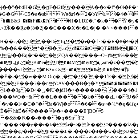
9��\:�ȶ���hY�1����2�a�0�Lx���2�Q�b���S۶4��k1fk6"ăG�,�j6�&��#�L�q���(u5�0f�I-
��G�GC5�a�sb W#&r]�2�bYa�4�
M峇�P��.<3Ӂ��Ŗz�)ȍ�2j��C���X�;�L�j� �^ <���
�l bc:��;L ��bJ2LY�ٶL"��By�QS�y�L>3�%��&��*�ǔ�ےcc�
n��A!�3b댬��Eq�t���ZQA�����~O+)%9%��
��vLy��B۶mGs=�����x� ��39�㸲
�Ȇ�-��w��M Ôo)�,˲���`��1`E�I��
����@Ι��E���?��nY:AV���B�ӡ�Y����;����
�k���zL+�U�׳l�kJ0ʁ�yƠ�j͡09J��Bئ䄘�&6L;�El{(�flk.b
�ɢ�&&�Ԗ��-��� �q�9n F2
�k� a�<�'E��#����îZ�خ� A'8���ƶ�6L�Ƶ����^1