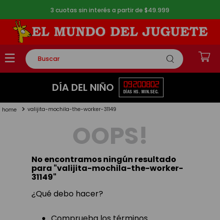
3 cuotas sin interés a partir de $49.999
Buscar
TÉRMINOS MÁS BUSCADOS
09
20
08
01
DÍA DEL NIÑO
DÍAS
HS.
MIN.
SEG.
1
.
rompecabezas
valijita-mochila-the-worker-31149
2
.
lego
OOPS!
3
.
peluche
4
.
monopatin
No encontramos ningún resultado
5
.
toy story
para "
valijita-mochila-the-worker-
31149
"
¿Qué debo hacer?
Comprueba los términos