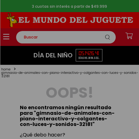
3 cuotas sin interés a partir de $49.999
Buscar
TÉRMINOS MÁS BUSCADOS
05
14
26
41
DÍA DEL NIÑO
DÍAS
HS.
MIN.
SEG.
1
.
rompecabezas
2
.
lego
gimnasio-de-animales-con-piano-interactivo-y-colgantes-con-luces-y-sonidos-
32181
3
.
peluche
OOPS!
4
.
monopatin
5
.
toy story
No encontramos ningún resultado
para "
gimnasio-de-animales-con-
piano-interactivo-y-colgantes-
con-luces-y-sonidos-32181
"
¿Qué debo hacer?