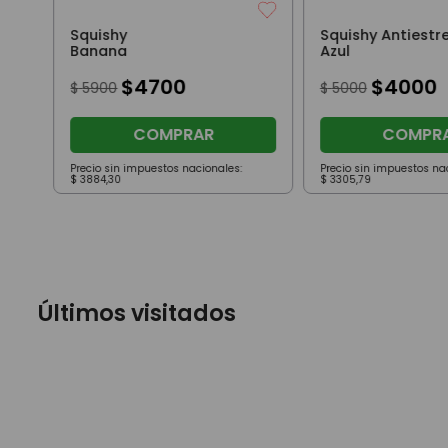
Squishy
Squishy Antiestr
Banana
Azul
$
4700
$
4000
$
5900
$
5000
COMPRAR
COMPR
Precio sin impuestos nacionales:
Precio sin impuestos na
$
3884
,
30
$
3305
,
79
Últimos visitados