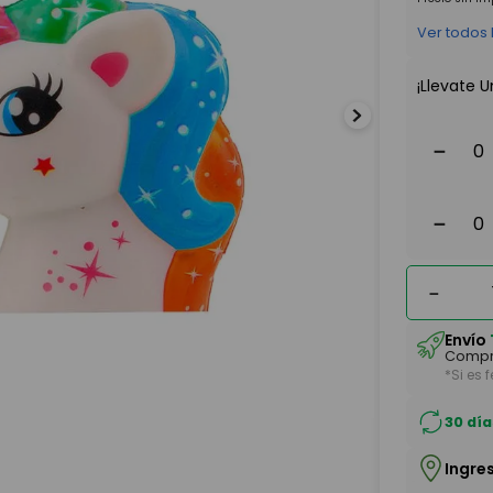
Ver todos
¡Llevate U
－
－
－
Envío
Compr
*Si es 
30 día
Ingre