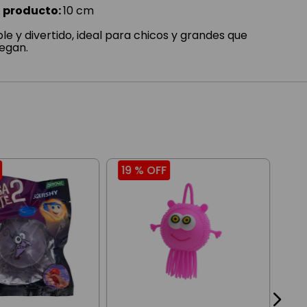
 producto:
10 cm
le y divertido, ideal para chicos y grandes que
uegan.
19 %
OFF
20
Squ
Fuc
$
8