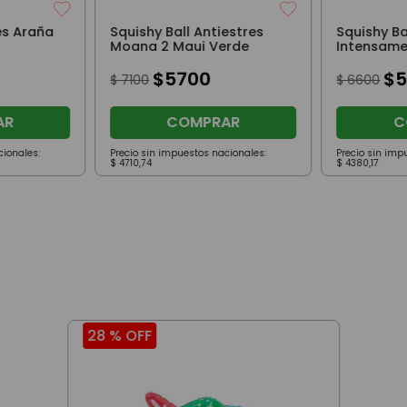
es Araña
Squishy Ball Antiestres
Squishy Ba
Moana 2 Maui Verde
Intensame
Violeta
$
5700
$
$
7100
$
6600
AR
COMPRAR
C
cionales:
Precio sin impuestos nacionales:
Precio sin imp
$
4710
,
74
$
4380
,
17
28 %
OFF