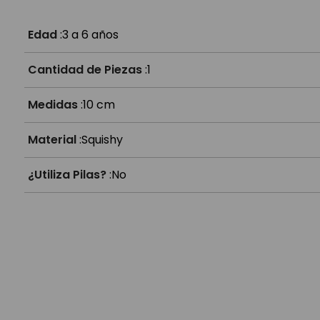
¿Para qué sirve además de jugar?
Edad
:
3 a 6 años
Cantidad de Piezas
:
1
Medidas
:
10 cm
Material
:
Squishy
¿Utiliza Pilas?
:
No