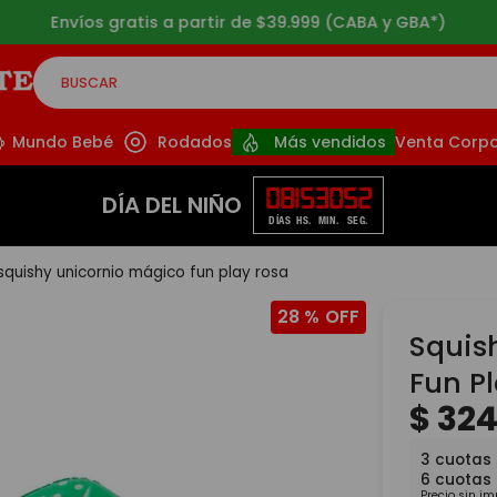
Envíos gratis a partir de $39.999 (CABA y GBA*)
BUSCAR
CADOS
Mundo Bebé
Rodados
Más vendidos
Venta Corpo
08
15
30
51
DÍA DEL NIÑO
DÍAS
HS.
MIN.
SEG.
squishy unicornio mágico fun play rosa
28 %
Squis
Fun P
$
32
3
cuotas
6
cuotas
Precio sin i