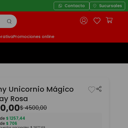
Contacto
Sucursales
3
rativa
Promociones online
hy Unicornio Mágico
lay Rosa
40
,
00
$
4500
,
00
 de
$
1257
,
44
 de
$
706
mpuestos nacionales:
$
2677
,
69