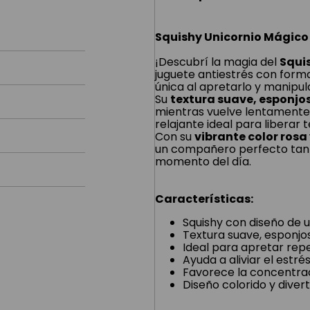
Squishy Unicornio Mágico
¡Descubrí la magia del
Squi
juguete antiestrés con forma
única al apretarlo y manipula
Su
textura suave, esponjos
mientras vuelve lentamente 
relajante ideal para liberar
Con su
vibrante color ros
un compañero perfecto tant
momento del día.
Características:
Squishy con diseño de u
Textura suave, esponjos
Ideal para apretar re
Ayuda a aliviar el estré
Favorece la concentra
Diseño colorido y divert