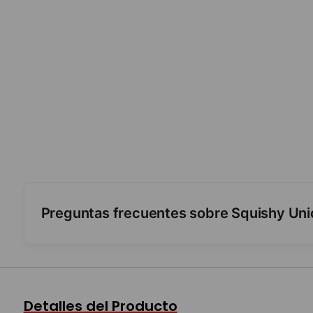
Preguntas frecuentes sobre Squishy Uni
¿Recupera la forma después de apretarlo?
¿Se rompe o pierde relleno fácil?
Detalles del Producto