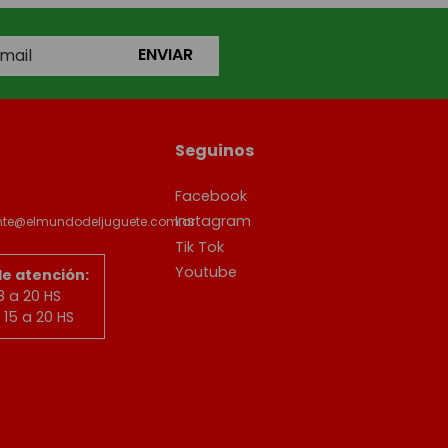
ENVIAR
Seguinos
Facebook
Instagram
ente@elmundodeljuguete.com.ar
Tik Tok
Youtube
de atención:
8 a 20 HS
15 a 20 HS