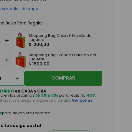
 los medios de pago
na Bolsa Para Regalo!
Shopping Bag Chica El Mundo del
＋
Juguete
$
1200
,
00
Shopping Bag Grande El Mundo del
＋
Juguete
$
1800
,
00
COMPRAR
＋
TURBO
en CABA y GBA
á en las próximas
3h 30m 52s
para recibirlo
HOY
.
feriado, se entrega el siguiente día hábil.
Ver zonas
s
para devolver tu compra
sá tu código postal