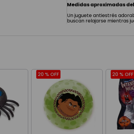
Medidas aproximadas del
Un juguete antiestrés adorab
buscan relajarse mientras j
20 %
OFF
20 %
OFF