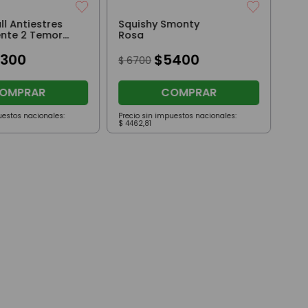
ll Antiestres
Squishy Smonty
nte 2 Temor
Rosa
5300
$
5400
$
6700
OMPRAR
COMPRAR
uestos nacionales:
Precio sin impuestos nacionales:
Prec
$
4462
,
81
$
52