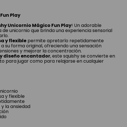
 Fun Play
shy Unicornio Mágico Fun Play
! Un adorable
 de unicornio que brinda una experiencia sensorial
rlo.
a y flexible
permite apretarlo repetidamente
a su forma original, ofreciendo una sensación
 tensiones y mejorar la concentración.
a y diseño encantador
, este squishy se convierte en
o para jugar como para relajarse en cualquier
nicornio
a y flexible
petidamente
s y la ansiedad
ción
ido