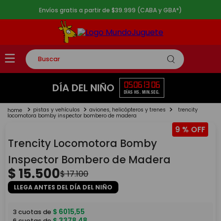
Envíos gratis a partir de $39.999 (CABA y GBA*)
Buscar
TÉRMINOS MÁS BUSCADOS
05
06
13
06
DÍA DEL NIÑO
DÍAS
HS.
MIN.
SEG.
1
.
rompecabezas
pistas y vehículos
aviones, helicópteros y trenes
trencity
2
.
lego
locomotora bomby inspector bombero de madera
9 %
3
.
peluche
Trencity Locomotora Bomby
4
.
monopatin
Inspector Bombero de Madera
5
.
toy story
$
15
.
500
$
17
.
100
LLEGA ANTES DEL DÍA DEL NIÑO
$
6015
,
55
3
cuotas de
$
3378
,
48
6
cuotas de