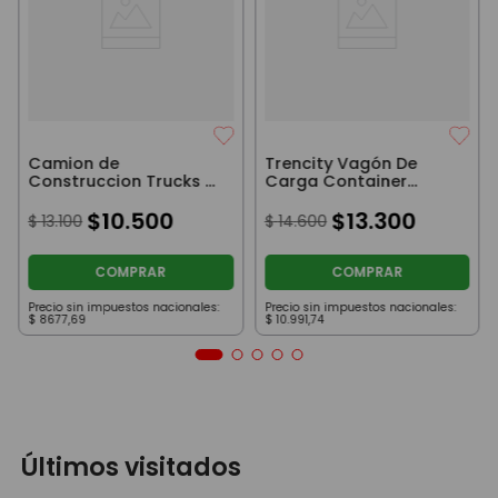
Camion de
Trencity Vagón De
Construccion Trucks &
Carga Container
Trucks Con
Villanos
Destornillador Rojo
$
10
.
500
$
13
.
300
$
13
.
100
$
14
.
600
Mod 1
COMPRAR
COMPRAR
Precio sin impuestos nacionales:
Precio sin impuestos nacionales:
$
8677
,
69
$
10
.
991
,
74
Últimos visitados