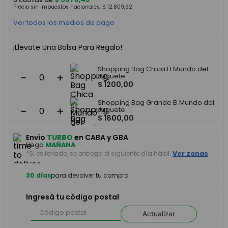
Precio sin impuestos nacionales:
$
12
.
809
,
92
Ver todos los medios de pago
¡Llevate Una Bolsa Para Regalo!
Shopping Bag Chica El Mundo del
－
＋
Juguete
$
1200
,
00
Shopping Bag Grande El Mundo del
－
＋
Juguete
$
1800
,
00
Envío
TURBO
en CABA y GBA
Llega
MAÑANA
*Si es feriado, se entrega el siguiente día hábil.
Ver zonas
30 días
para devolver tu compra
Ingresá tu código postal
Actualizar