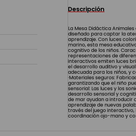
Descripción
La Mesa Didáctica Animales 
diseñado para captar la at
aprendizaje. Con luces color
marino, esta mesa educativa 
cognitivo de los niños. Carac
representaciones de diferen
interactivos emiten luces b
el desarrollo auditivo y vis
adecuada para los niños, y
·Materiales seguros: Fabrica
garantizando que el niño pued
sensorial: Las luces y los so
desarrollo sensorial y cogni
de mar ayudan a introducir a
aprendizaje de nuevas palabr
través del juego interactivo,
coordinación ojo-mano y co