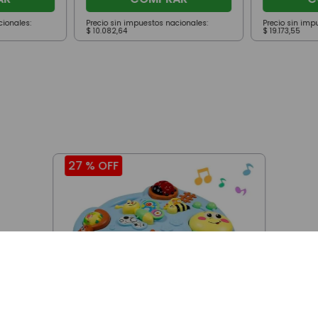
cionales:
Precio sin impuestos nacionales:
Precio sin imp
$
10
.
082
,
64
$
19
.
173
,
55
27 %
OFF