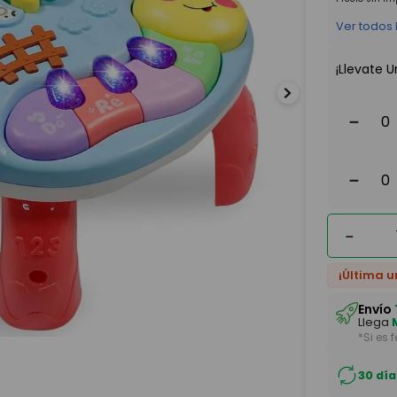
Ver todos
¡Llevate U
－
－
－
¡Última u
Envío
Llega
*Si es 
30 día