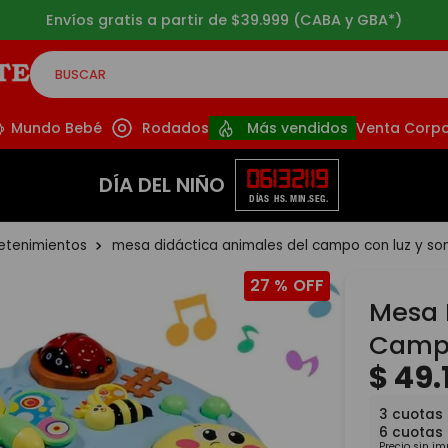
Envíos gratis a partir de $39.999 (CABA y GBA*)
BUSCAR
CADOS
Mundo Bebé
Rodados
Más vendidos
Venta Corpo
06
13
21
18
DÍA DEL NIÑO
DÍAS
HS.
MIN.
SEG.
retenimientos
mesa didáctica animales del campo con luz y so
27 %
Mesa 
Campo
$
49
.
3
cuotas
6
cuotas
Precio sin i