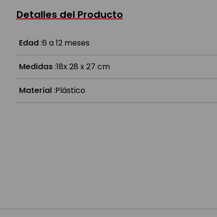
¿Qué estimula en el bebé?
Detalles del Producto
¿Para qué edad es?
Edad
:
6 a 12 meses
Medidas
:
18x 28 x 27 cm
Material
:
Plástico