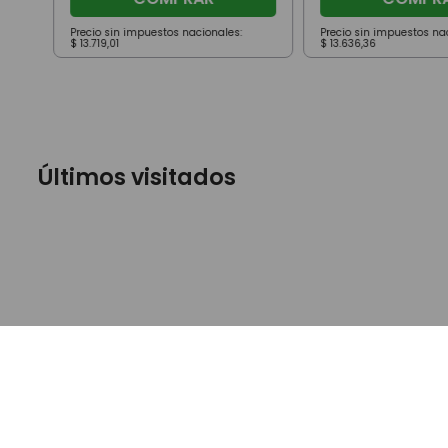
Precio sin impuestos nacionales:
Precio sin impuestos na
$
13
.
719
,
01
$
13
.
636
,
36
Últimos visitados