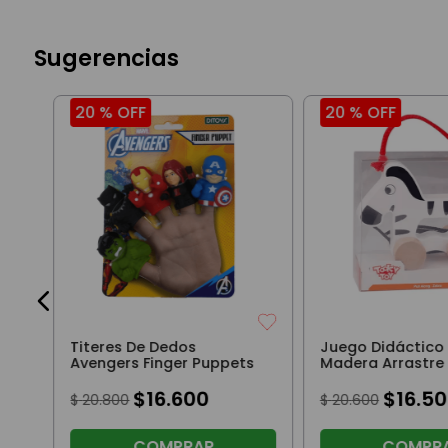
Sugerencias
20 %
OFF
20 %
OFF
con
Titeres De Dedos
Juego Didáctico
Avengers Finger Puppets
Madera Arrastre
$
16
.
600
$
16
.
50
$
20
.
800
$
20
.
600
COMPRAR
COMPR