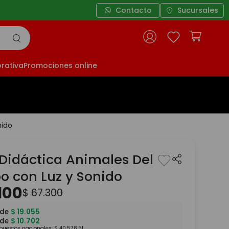
Contacto
Sucursales
rativa
Promociones online
nido
Didáctica Animales Del
 con Luz y Sonido
100
$
67
.
300
 de
$
19
.
055
 de
$
10
.
702
mpuestos nacionales:
$
40
.
578
,
51