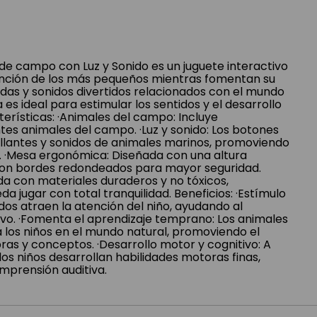
de campo con Luz y Sonido es un juguete interactivo
ención de los más pequeños mientras fomentan su
idas y sonidos divertidos relacionados con el mundo
es ideal para estimular los sentidos y el desarrollo
terísticas: ·Animales del campo: Incluye
tes animales del campo. ·Luz y sonido: Los botones
rillantes y sonidos de animales marinos, promoviendo
ual. ·Mesa ergonómica: Diseñada con una altura
 con bordes redondeados para mayor seguridad.
da con materiales duraderos y no tóxicos,
a jugar con total tranquilidad. Beneficios: ·Estímulo
nidos atraen la atención del niño, ayudando al
tivo. ·Fomenta el aprendizaje temprano: Los animales
 los niños en el mundo natural, promoviendo el
as y conceptos. ·Desarrollo motor y cognitivo: A
 los niños desarrollan habilidades motoras finas,
mprensión auditiva.