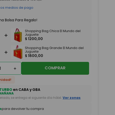
 los medios de pago
na Bolsa Para Regalo!
Shopping Bag Chica El Mundo del
＋
Juguete
$
1200
,
00
Shopping Bag Grande El Mundo del
＋
Juguete
$
1800
,
00
COMPRAR
＋
nidad!
TURBO
en CABA y GBA
MAÑANA
feriado, se entrega el siguiente día hábil.
Ver zonas
s
para devolver tu compra