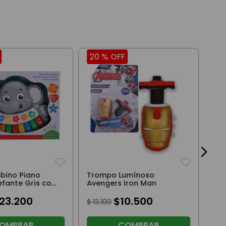
20 %
OFF
20
Mic
Can
$
6
3
cuo
bino Piano
Trompo Lumínoso
efante Gris con
Avengers Iron Man
onidos
23
.
200
$
10
.
500
$
13
.
100
OMPRAR
COMPRAR