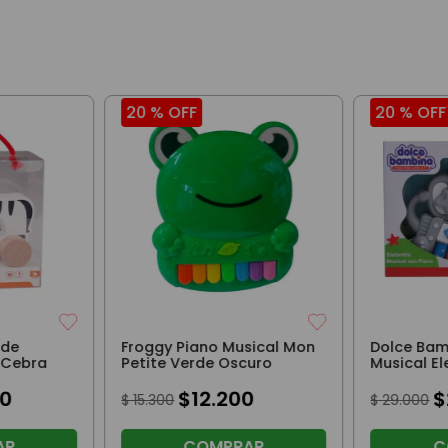
20 %
OFF
20 %
OFF
 de
Froggy Piano Musical Mon
Dolce Bam
 Cebra
Petite Verde Oscuro
Musical El
Luces y S
0
$
12
.
200
$
$
15
.
300
$
29
.
000
AR
COMPRAR
C