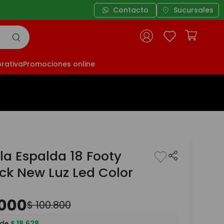
Contacto
Sucursales
rativa
Promociones online
la Espalda 18 Footy
ick New Luz Led Color
000
$
100
.
800
 de
$
18
.
628