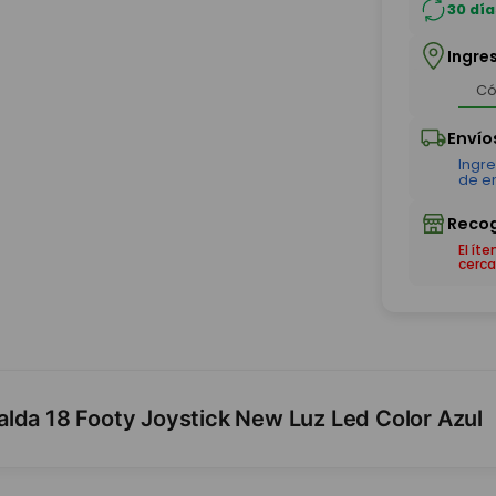
30 día
Ingre
El ít
cerca
lda 18 Footy Joystick New Luz Led Color Azul