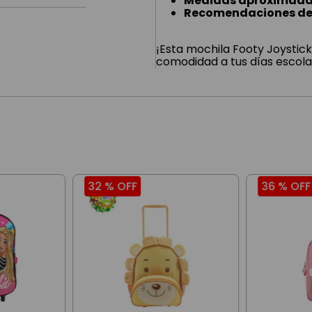
Medidas aproximadas
Recomendaciones de
¡Esta mochila Footy Joystick 
comodidad a tus días escola
32 %
OFF
36 %
OFF