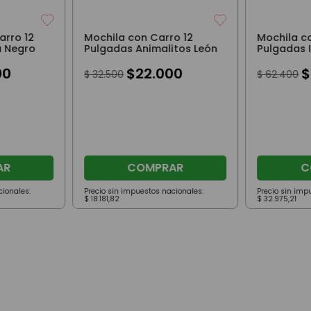
arro 12
Mochila con Carro 12
Mochila c
a Negro
Pulgadas Animalitos León
Pulgadas 
y Beige
00
$
22
.
000
$
$
32
.
500
$
62
.
400
AR
COMPRAR
C
cionales:
Precio sin impuestos nacionales:
Precio sin imp
$
18
.
181
,
82
$
32
.
975
,
21