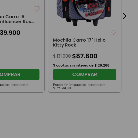
on Carro 18
Influencer Rosa
39
.
900
Mochila Carro 17" Hello
Kitty Rock
$
87
.
800
$
131
.
900
3
cuotas sin interés de
$
29
.
266
OMPRAR
COMPRAR
uestos nacionales:
Precio sin impuestos nacionales:
Prec
$
72
.
561
,
98
$
32
.