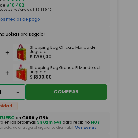
 de
$
10
.
462
mpuestos nacionales:
$
39
.
669
,
42
 los medios de pago
na Bolsa Para Regalo!
Shopping Bag Chica El Mundo del
＋
Juguete
$
1200
,
00
Shopping Bag Grande El Mundo del
＋
Juguete
$
1800
,
00
COMPRAR
＋
nidad!
TURBO
en CABA y GBA
á en las próximas
3h 02m 53s
para recibirlo
HOY
.
feriado, se entrega el siguiente día hábil.
Ver zonas