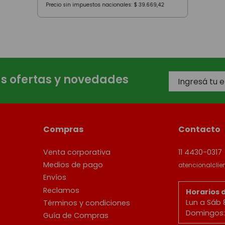
Precio sin impuestos nacionales:
$
39
.
669
,
42
as ofertas y novedades
Compras
Contacto
Venta corporativa
11 4430-0317
Medios de pago
atencionalcli
Envíos
Reclamos
Horarios 
Lun a Sáb 
Términos y condiciones
Domingos: 
Guía de Compras