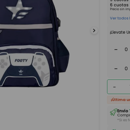
6
cuotas
Precio sin i
Ver todos
¡Llevate U
－
－
－
¡Última u
Envío
Compr
*Si es 