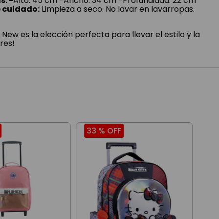
: -
Alto: 45 cm -Ancho: 34 cm -Profundidad: 22 cm
 cuidado:
Limpieza a seco. No lavar en lavarropas.
New es la elección perfecta para llevar el estilo y la
res!
33 %
OFF
40
Moc
Got
Met
$
6