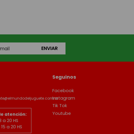
ENVIAR
Seguinos
Facebook
Instagram
ente@elmundodeljuguete.com.ar
Tik Tok
Youtube
de atención:
8 a 20 HS
15 a 20 HS