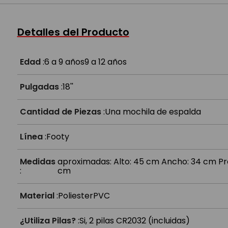
¿Para qué nivel sirve?
Detalles del Producto
¿Las luces funcionan a pilas?
Edad
:
6 a 9 años
9 a 12 años
Pulgadas
:
18''
Cantidad de Piezas
:
Una mochila de espalda
Línea
:
Footy
Medidas
aproximadas: Alto: 45 cm Ancho: 34 cm Pr
:
cm
Material
:
Poliester
PVC
¿Utiliza Pilas?
:
Si, 2 pilas CR2032 (incluidas)