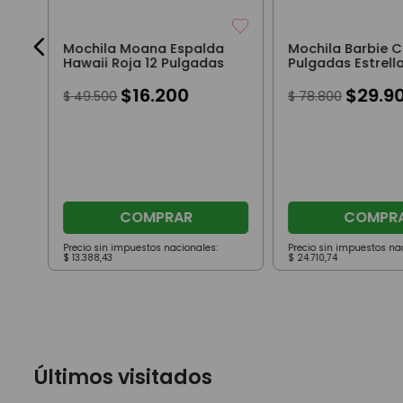
Mochila Moana Espalda
Mochila Barbie C
Hawaii Roja 12 Pulgadas
Pulgadas Estrell
$
16
.
200
$
29
.
9
$
49
.
500
$
78
.
800
COMPRAR
COMPR
Precio sin impuestos nacionales:
Precio sin impuestos na
$
13
.
388
,
43
$
24
.
710
,
74
Últimos visitados