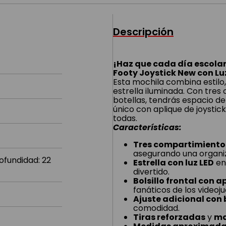
Descripción
¡Haz que cada día escolar
Footy Joystick New con Lu
Esta mochila combina estilo,
estrella iluminada. Con tres
botellas, tendrás espacio de 
único con aplique de joystic
todas.
Características:
Tres compartimiento
asegurando una organi
ofundidad: 22
Estrella con luz LED
en 
divertido.
Bolsillo frontal con a
fanáticos de los videoj
Ajuste adicional con
comodidad.
Tiras reforzadas
y
ma