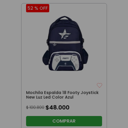
52 %
OFF
Mochila Espalda 18 Footy Joystick
New Luz Led Color Azul
$
48
.
000
$
100
.
800
COMPRAR