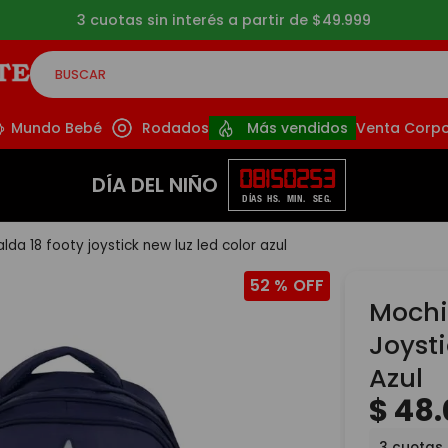
3 cuotas sin interés a partir de $49.999
BUSCAR
CADOS
Mundo Bebé
Rodados
Más vendidos
Venta Corpo
08
15
02
52
DÍA DEL NIÑO
DÍAS
HS.
MIN.
SEG.
lda 18 footy joystick new luz led color azul
52 %
Mochi
Joyst
Azul
$
48
.
3
cuotas