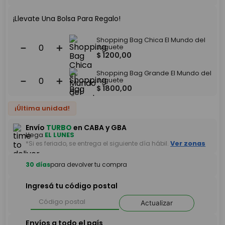
¡Llevate Una Bolsa Para Regalo!
Shopping Bag Chica El Mundo del
－
＋
Juguete
$
1200
,
00
Shopping Bag Grande El Mundo del
－
＋
Juguete
$
1800
,
00
¡Última unidad!
Envío
TURBO
en CABA y GBA
Llega
EL LUNES
*Si es feriado, se entrega el siguiente día hábil.
Ver zonas
30 días
para devolver tu compra
Ingresá tu código postal
Actualizar