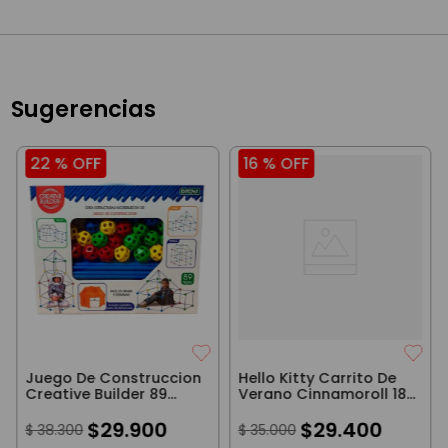
Sugerencias
22 %
OFF
16 %
OFF
Juego De Construccion
Hello Kitty Carrito De
Creative Builder 89
Verano Cinnamoroll 18
Piezas
Cm
$
29
.
900
$
29
.
400
$
38
.
300
$
35
.
000