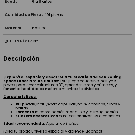
¿Qué estimula?
Edad
:
6 a 9 años
Cantidad de Piezas
:
191 piezas
Material
:
Plástico
¿Utiliza Pilas?
:
No
Descripción
¡Explorá el espacio y desarrolla tu creatividad con Rolling
Space Laberinto de Bolitas!
Este juego educativo incluye 191
piezas para crear estructuras 3D, aprender letras y números, y
fomentar habilidades motoras mientras te diviertes.
Características:
191 piezas
, incluyendo cápsulas, nave, caminos, tubos y
bolitas.
Fomenta
la coordinación mano-ojo y la imaginación.
Stickers decorativos
para personalizar tus creaciones.
Edad recomendada:
A partir de 3 años.
¡Crea tu propio universo espacial y aprende jugando!