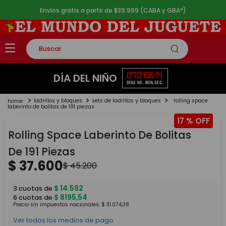
Envíos gratis a partir de $39.999 (CABA y GBA*)
Buscar
TÉRMINOS MÁS BUSCADOS
07
04
06
14
DÍA DEL NIÑO
DÍAS
HS.
MIN.
SEG.
1
.
rompecabezas
ladrillos y bloques
sets de ladrillos y bloques
rolling space
2
.
lego
laberinto de bolitas de 191 piezas
17 %
3
.
peluche
Rolling Space Laberinto De Bolitas
4
.
monopatin
De 191 Piezas
5
.
toy story
$
37
.
600
$
45
.
200
$
14
.
592
3
cuotas de
$
8195
,
54
6
cuotas de
Precio sin impuestos nacionales:
$
31
.
074
,
38
Ver todos los medios de pago