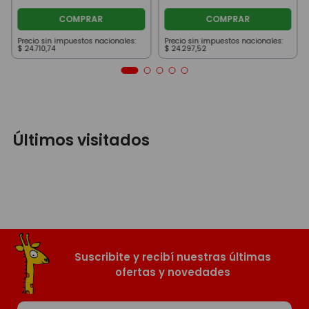
COMPRAR
COMPRAR
Precio sin impuestos nacionales:
Precio sin impuestos nacionales:
$
24
.
710
,
74
$
24
.
297
,
52
Últimos visitados
Suscribite y recibí nuestras últimas
ofertas y novedades