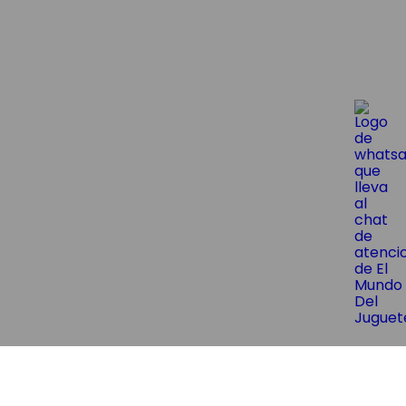
😱¡Suscríbite y obtene un 10% OF