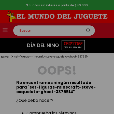
3 cuotas sin interés a partir de $49.999
Buscar
TÉRMINOS MÁS BUSCADOS
08
07
07
22
DÍA DEL NIÑO
DÍAS
HS.
MIN.
SEG.
1
.
rompecabezas
set-figuras-minecraft-steve-esqueleto-ghost-3376514
2
.
lego
OOPS!
3
.
peluche
4
.
monopatin
No encontramos ningún resultado
5
.
toy story
para "
set-figuras-minecraft-steve-
esqueleto-ghost-3376514
"
¿Qué debo hacer?
Comprueba los términos