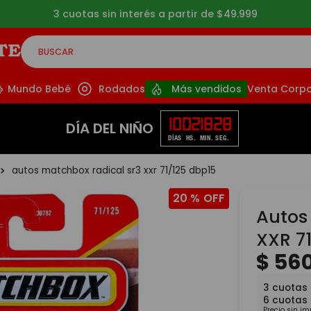
3 cuotas sin interés a partir de $49.999
BUSCAR
CADOS
Mundo Bebé
Rodados
Más vendidos
Venta Corpo
10
02
18
27
DÍA DEL NIÑO
DÍAS
HS.
MIN.
SEG.
autos matchbox radical sr3 xxr 71/125 dbp15
20 %
Autos
XXR 7
$
56
3
cuotas
6
cuotas
Precio sin i