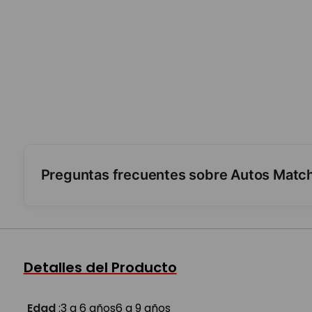
Preguntas frecuentes sobre Autos Matc
¿Es metálico?
¿Es para coleccionar?
Detalles del Producto
Edad
:
3 a 6 años
6 a 9 años