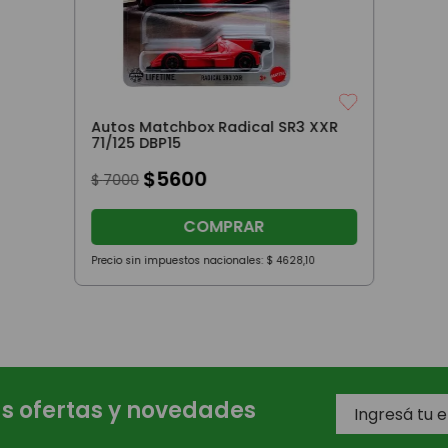
Autos Matchbox Radical SR3 XXR
71/125 DBP15
$
5600
$
7000
COMPRAR
Precio sin impuestos nacionales:
$
4628
,
10
as ofertas y novedades