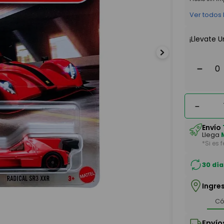
Ver todos
¡Llevate U
－
－
Envío
Llega
*Si es 
30 día
Ingre