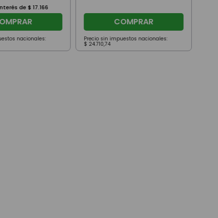
interés de
$
17
.
166
OMPRAR
COMPRAR
uestos nacionales:
Precio sin impuestos nacionales:
Prec
$
24
.
710
,
74
$
818