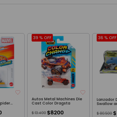
39 %
OFF
36 %
OFF
Autos Metal Machines Die
Lanzador 
Spider
Cast Color Dragsta
Swallow a
Tiburon
0
$
8200
$
$
13
.
400
$
80
.
500