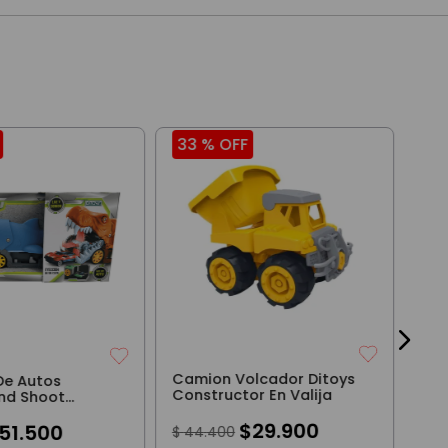
33 %
OFF
21
Set
Car
All
$
12
Camion Volcador Ditoys
De Autos
Constructor En Valija
nd Shoot
$
29
.
900
51
.
500
$
44
.
400