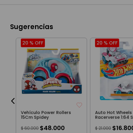
Sugerencias
20 %
OFF
20 %
OFF
Vehículo Power Rollers
Auto Hot Wheels
15Cm Spidey
Racerverse 1:64 
Gwen
$
48
.
000
$
16
.
80
$
60
.
000
$
21
.
000