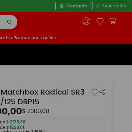
Contacto
Sucursales
rativa
Promociones online
 Matchbox Radical SR3
1/125 DBP15
00
,
00
$
7000
,
00
 de
$
2173
,
36
 de
$
1220
,
61
mpuestos nacionales:
$
4628
,
10