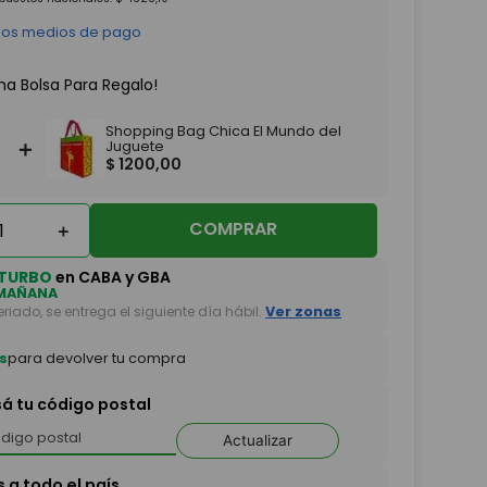
 los medios de pago
na Bolsa Para Regalo!
Shopping Bag Chica El Mundo del
＋
Juguete
$
1200
,
00
COMPRAR
＋
TURBO
en CABA y GBA
MAÑANA
feriado, se entrega el siguiente día hábil.
Ver zonas
s
para devolver tu compra
sá tu código postal
Actualizar