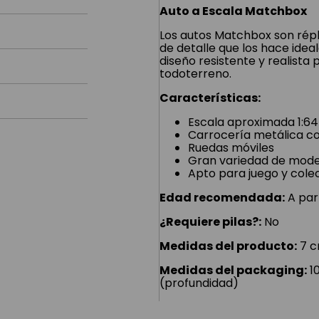
Auto a Escala Matchbox
Los autos Matchbox son répli
de detalle que los hace idea
diseño resistente y realista
todoterreno.
Características:
Escala aproximada 1:64
Carrocería metálica c
Ruedas móviles
Gran variedad de model
Apto para juego y cole
Edad recomendada:
A part
¿Requiere pilas?:
No
Medidas del producto:
7 c
Medidas del packaging:
10
(profundidad)