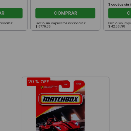
3
cuotas sin 
AR
COMPRAR
C
cionales:
Precio sin impuestos nacionales:
Precio sin imp
$
6776
,
86
$
42
.
561
,
98
20 %
OFF