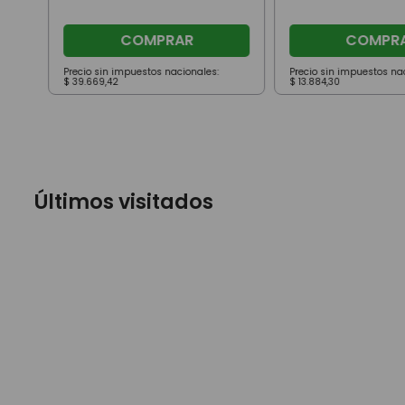
COMPRAR
COMPR
Precio sin impuestos nacionales:
Precio sin impuestos na
$
39
.
669
,
42
$
13
.
884
,
30
Últimos visitados