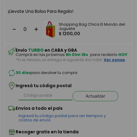
¡Llevate Una Bolsa Para Regalo!
Shopping Bag Chica El Mundo del
－
＋
Juguete
$
1200
,
00
Envío
TURBO
en CABA y GBA
Comprá en las próximas
8h 01m 16s
para recibirlo
HOY
.
*Si es feriado, se entrega el siguiente día hábil.
Ver zonas
30 días
para devolver tu compra
Ingresá tu código postal
Actualizar