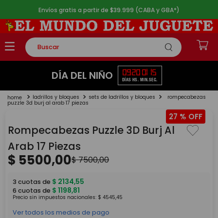
Envíos gratis a partir de $39.999 (CABA y GBA*)
Buscar
TÉRMINOS MÁS BUSCADOS
09
20
01
15
DÍA DEL NIÑO
DÍAS
HS.
MIN.
SEG.
1
.
rompecabezas
ladrillos y bloques
sets de ladrillos y bloques
rompecabezas
2
.
lego
puzzle 3d burj al arab 17 piezas
27 %
3
.
peluche
Rompecabezas Puzzle 3D Burj Al
4
.
monopatin
Arab 17 Piezas
5
.
toy story
$
5500
,
00
$
7500
,
00
$
2134
,
55
3
cuotas de
$
1198
,
81
6
cuotas de
Precio sin impuestos nacionales:
$
4545
,
45
Ver todos los medios de pago