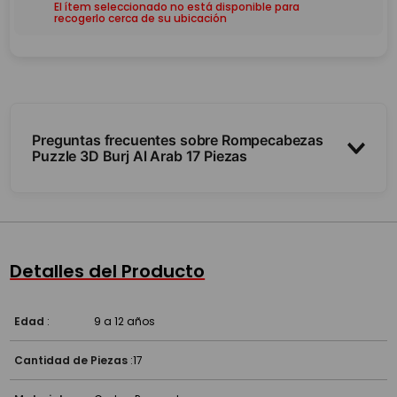
El ítem seleccionado no está disponible para
recogerlo cerca de su ubicación
Preguntas frecuentes sobre Rompecabezas
Puzzle 3D Burj Al Arab 17 Piezas
¿Necesita pegamento?
¿Es difícil?
Detalles del Producto
¿Qué estimula?
Edad
:
9 a 12 años
Cantidad de Piezas
:
17