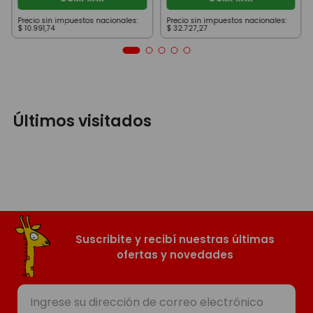
Precio sin impuestos nacionales:
Precio sin impuestos nacionales:
$
10
.
991
,
74
$
32
.
727
,
27
Últimos visitados
Suscribite y recibí nuestras últimas
ofertas y novedades