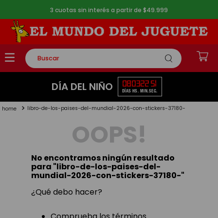
3 cuotas sin interés a partir de $49.999
Buscar
TÉRMINOS MÁS BUSCADOS
08
03
22
51
DÍA DEL NIÑO
DÍAS
HS.
MIN.
SEG.
1
.
rompecabezas
libro-de-los-paises-del-mundial-2026-con-stickers-37180-
2
.
lego
OOPS!
3
.
peluche
4
.
monopatin
No encontramos ningún resultado
5
.
toy story
para "
libro-de-los-paises-del-
mundial-2026-con-stickers-37180-
"
¿Qué debo hacer?
Comprueba los términos