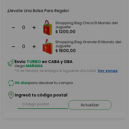
¡Llevate Una Bolsa Para Regalo!
Shopping Bag Chica El Mundo del
－
＋
Juguete
$
1200
,
00
Shopping Bag Grande El Mundo del
－
＋
Juguete
$
1800
,
00
Envío
TURBO
en CABA y GBA
Llega
MAÑANA
*Si es feriado, se entrega el siguiente día hábil.
Ver zonas
30 días
para devolver tu compra
Ingresá tu código postal
Actualizar