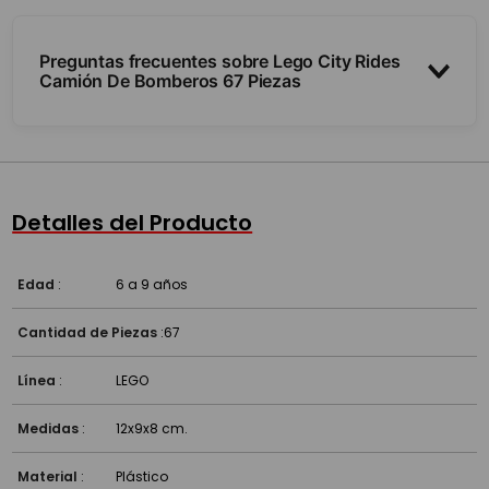
Preguntas frecuentes sobre Lego City Rides
Camión De Bomberos 67 Piezas
¿Trae minifiguras?
¿Cuántas piezas y para qué edad?
Detalles del Producto
¿Es compatible con otros Lego?
Edad
:
6 a 9 años
Cantidad de Piezas
:
67
Línea
:
LEGO
Medidas
:
12x9x8 cm.
Material
:
Plástico