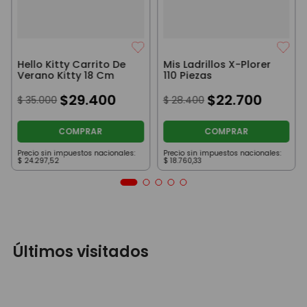
Hello Kitty Carrito De
Mis Ladrillos X-Plorer
Verano Kitty 18 Cm
110 Piezas
$
29
.
400
$
22
.
700
$
35
.
000
$
28
.
400
COMPRAR
COMPRAR
Precio sin impuestos nacionales:
Precio sin impuestos nacionales:
$
24
.
297
,
52
$
18
.
760
,
33
Últimos visitados