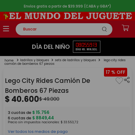
Envíos gratis a partir de $39.999 (CABA y GBA*)
Buscar
TÉRMINOS MÁS BUSCADOS
08
05
59
12
DÍA DEL NIÑO
DÍAS
HS.
MIN.
SEG.
1
.
rompecabezas
ladrillos y bloques
sets de ladrillos y bloques
lego city rides
2
.
lego
camión de bomberos 67 piezas
17 %
3
.
peluche
Lego City Rides Camión De
4
.
monopatin
Bomberos 67 Piezas
5
.
toy story
$
40
.
600
$
49
.
000
$
15
.
756
3
cuotas de
$
8849
,
44
6
cuotas de
Precio sin impuestos nacionales:
$
33
.
553
,
72
Ver todos los medios de pago