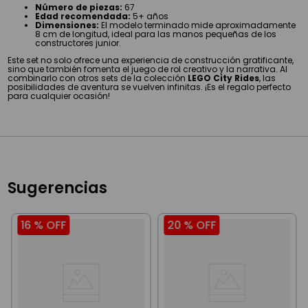
Número de piezas:
67
Edad recomendada:
5+ años
Dimensiones:
El modelo terminado mide aproximadamente
8 cm de longitud, ideal para las manos pequeñas de los
constructores junior.
Este set no solo ofrece una experiencia de construcción gratificante,
sino que también fomenta el juego de rol creativo y la narrativa. Al
combinarlo con otros sets de la colección
LEGO City Rides
, las
posibilidades de aventura se vuelven infinitas. ¡Es el regalo perfecto
para cualquier ocasión!
Sugerencias
16 %
OFF
20 %
OFF