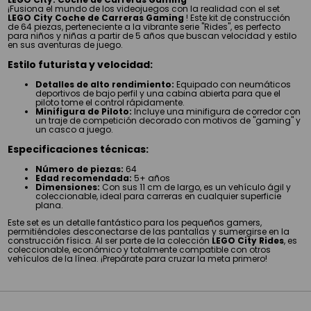
¡Fusiona el mundo de los videojuegos con la realidad con el set
LEGO City Coche de Carreras Gaming
! Este kit de construcción
de 64 piezas, perteneciente a la vibrante serie "Rides", es perfecto
para niños y niñas a partir de 5 años que buscan velocidad y estilo
en sus aventuras de juego.
Estilo futurista y velocidad:
Detalles de alto rendimiento:
Equipado con neumáticos
deportivos de bajo perfil y una cabina abierta para que el
piloto tome el control rápidamente.
Minifigura de Piloto:
Incluye una minifigura de corredor con
un traje de competición decorado con motivos de "gaming" y
un casco a juego.
Especificaciones técnicas:
Número de piezas:
64
Edad recomendada:
5+ años
Dimensiones:
Con sus 11 cm de largo, es un vehículo ágil y
coleccionable, ideal para carreras en cualquier superficie
plana.
Este set es un detalle fantástico para los pequeños gamers,
permitiéndoles desconectarse de las pantallas y sumergirse en la
construcción física. Al ser parte de la colección
LEGO City Rides
, es
coleccionable, económico y totalmente compatible con otros
vehículos de la línea. ¡Prepárate para cruzar la meta primero!