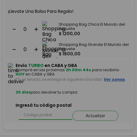
¡Llevate Una Bolsa Para Regalo!
Shopping Bag Chica El Mundo del
－
＋
Juguete
$
1200
,
00
Shopping Bag Grande El Mundo del
－
＋
Juguete
$
1800
,
00
Envío
TURBO
en CABA y GBA
Comprá en las próximas
2h 00m 44s
para recibirlo
HOY
en CABA y GBA.
*Si es feriado, se entrega el siguiente día hábil.
Ver zonas
30 días
para devolver tu compra
Ingresá tu código postal
Actualizar