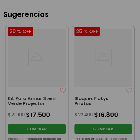
Sugerencias
20 %
OFF
25 %
OFF
Kit Para Armar Stem
Bloques Flokys
Verde Projector
Piratas
$
17
.
500
$
16
.
800
$
21
.
900
$
22
.
400
COMPRAR
COMPRAR
Precio sin impuestos nacionales:
Precio sin impuestos nacionales: