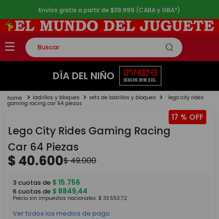
Envíos gratis a partir de $39.999 (CABA y GBA*)
Buscar
TÉRMINOS MÁS BUSCADOS
07
14
00
43
DÍA DEL NIÑO
DÍAS
HS.
MIN.
SEG.
1
.
rompecabezas
ladrillos y bloques
sets de ladrillos y bloques
lego city rides
2
.
lego
gaming racing car 64 piezas
17 %
3
.
peluche
Lego City Rides Gaming Racing
4
.
monopatin
Car 64 Piezas
5
.
toy story
$
40
.
600
$
49
.
000
$
15
.
756
3
cuotas de
$
8849
,
44
6
cuotas de
Precio sin impuestos nacionales:
$
33
.
553
,
72
Ver todos los medios de pago