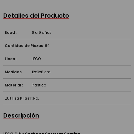
Detalles del Producto
Edad
:
6 a 9 años
Cantidad de Piezas
:
64
Línea
:
LEGO
Medidas
:
12x9x8 cm.
Material
:
Plástico
¿Utiliza Pilas?
:
No.
Descripción
LEGO City: Coche de Carreras Gaming