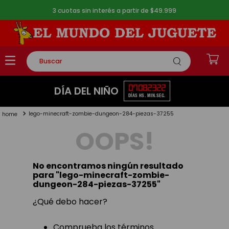
3 cuotas sin interés a partir de $49.999
Buscar
TÉRMINOS MÁS BUSCADOS
07
08
23
21
DÍA DEL NIÑO
DÍAS
HS.
MIN.
SEG.
1
.
rompecabezas
lego-minecraft-zombie-dungeon-284-piezas-37255
2
.
lego
OOPS!
3
.
peluche
4
.
monopatin
No encontramos ningún resultado
5
.
toy story
para "
lego-minecraft-zombie-
dungeon-284-piezas-37255
"
¿Qué debo hacer?
Comprueba los términos