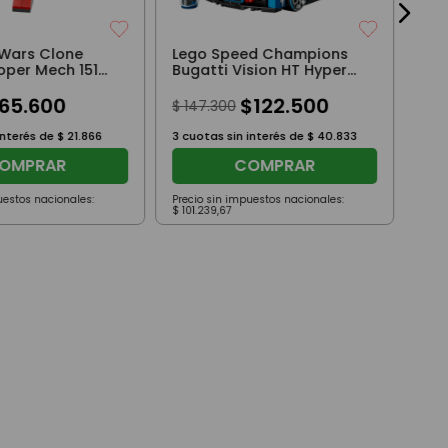
 Wars Clone
Lego Speed Champions
oper Mech 151
Bugatti Vision HT Hyper
Sports Car 284 Piezas
65
.
600
$
122
.
500
$
147
.
300
interés de
$
21
.
866
3
cuotas sin interés de
$
40
.
833
OMPRAR
COMPRAR
uestos nacionales:
Precio sin impuestos nacionales:
Prec
$
101
.
239
,
67
$
72
.