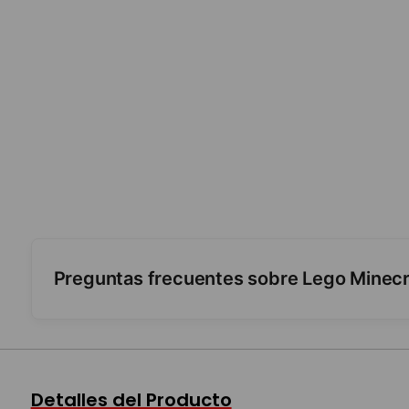
Preguntas frecuentes sobre Lego Minecr
¿Trae minifiguras?
¿Cuántas piezas y para qué edad?
Detalles del Producto