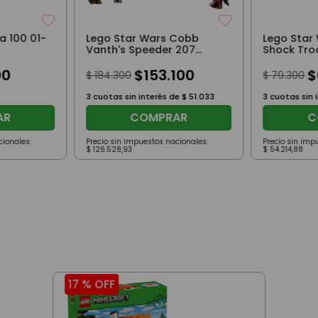
a 100 01-
Lego Star Wars Cobb
Lego Star
Vanth's Speeder 207
Shock Tro
Piezas
Piezas
00
$
153
.
100
$
$
184
.
300
$
79
.
300
3
cuotas sin interés de
$
51
.
033
3
cuotas sin 
AR
COMPRAR
C
cionales:
Precio sin impuestos nacionales:
Precio sin imp
$
126
.
528
,
93
$
54
.
214
,
88
17 %
OFF