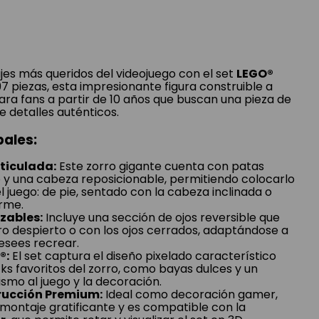
jes más queridos del videojuego con el set
LEGO®
97 piezas, esta impresionante figura construible a
ara fans a partir de 10 años que buscan una pieza de
e detalles auténticos.
pales:
ticulada:
Este zorro gigante cuenta con patas
io y una cabeza reposicionable, permitiendo colocarlo
l juego: de pie, sentado con la cabeza inclinada o
rme.
zables:
Incluye una sección de ojos reversible que
ro despierto o con los ojos cerrados, adaptándose a
esees recrear.
®:
El set captura el diseño pixelado característico
cks favoritos del zorro, como bayas dulces y un
ismo al juego y la decoración.
rucción Premium:
Ideal como decoración gamer,
montaje gratificante y es compatible con la