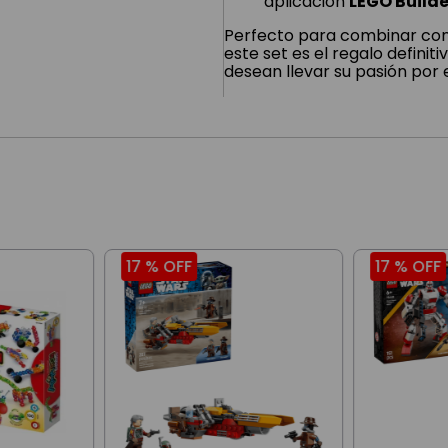
aplicación
LEGO Builde
Perfecto para combinar con
este set es el regalo defini
desean llevar su pasión por e
17 %
OFF
17 %
OFF