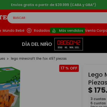
Envíos gratis a partir de $39.999 (CABA y GBA*)
BUSCAR
CADOS
Mundo Bebé
Rodados
Más vendidos
Venta Corpo
08
06
01
40
DÍA DEL NIÑO
DÍAS
HS.
MIN.
SEG.
ques
lego minecraft the fox 497 piezas
17 %
Lego 
Pieza
$
175
3
cuotas 
6
cuotas
Precio sin i