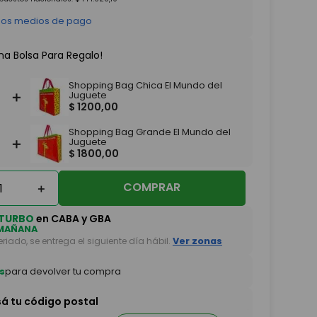
 los medios de pago
na Bolsa Para Regalo!
Shopping Bag Chica El Mundo del
＋
Juguete
$
1200
,
00
Shopping Bag Grande El Mundo del
＋
Juguete
$
1800
,
00
COMPRAR
＋
TURBO
en CABA y GBA
MAÑANA
feriado, se entrega el siguiente día hábil.
Ver zonas
s
para devolver tu compra
sá tu código postal