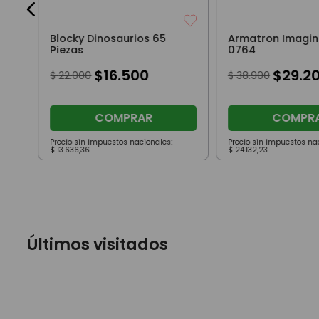
Blocky Dinosaurios 65
Armatron Imagin
Piezas
0764
$
16
.
500
$
29
.
2
$
22
.
000
$
38
.
900
COMPRAR
COMPR
Precio sin impuestos nacionales:
Precio sin impuestos na
$
13
.
636
,
36
$
24
.
132
,
23
Últimos visitados