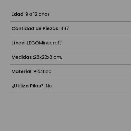
¿Es compatible con otros Lego?
Edad
:
9 a 12 años
Cantidad de Piezas
:
497
Línea
:
LEGO
Minecraft
Medidas
:
26x22x8 cm.
Material
:
Plástico
¿Utiliza Pilas?
:
No.