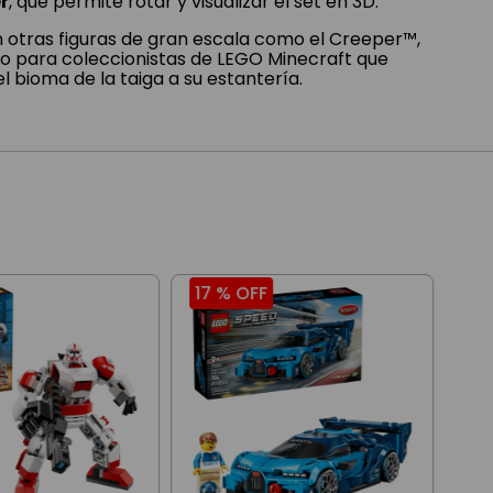
r
, que permite rotar y visualizar el set en 3D.
 otras figuras de gran escala como el Creeper™,
tivo para coleccionistas de LEGO Minecraft que
l bioma de la taiga a su estantería.
17 %
OFF
17
Leg
Ver
128
$
10
3
cuo