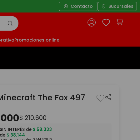
Contacto
Sucursales
rativa
Promociones online
Minecraft The Fox 497
s
.
000
$
210
.
600
SIN INTERÉS de
$
58
.
333
 de
$
38
.
144
mpuestos nacionales:
$
144
.
628
,
10