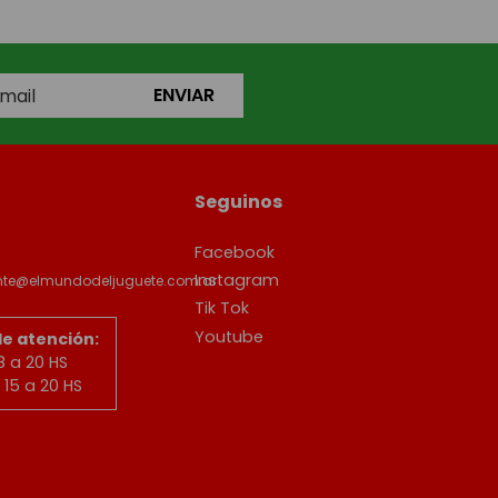
ENVIAR
Seguinos
Facebook
Instagram
ente@elmundodeljuguete.com.ar
Tik Tok
Youtube
de atención:
8 a 20 HS
15 a 20 HS