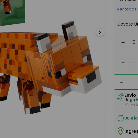
Ver todos
¡Llevate U
－
－
－
Envío
Llega
*Si es 
30 día
Ingre