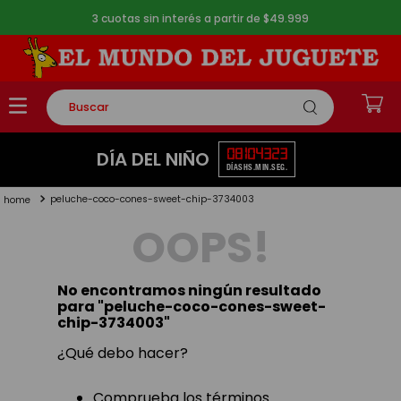
3 cuotas sin interés a partir de $49.999
Buscar
TÉRMINOS MÁS BUSCADOS
08
10
43
22
DÍA DEL NIÑO
DÍAS
HS.
MIN.
SEG.
1
.
rompecabezas
peluche-coco-cones-sweet-chip-3734003
2
.
lego
OOPS!
3
.
peluche
4
.
monopatin
No encontramos ningún resultado
5
.
toy story
para "
peluche-coco-cones-sweet-
chip-3734003
"
¿Qué debo hacer?
Comprueba los términos