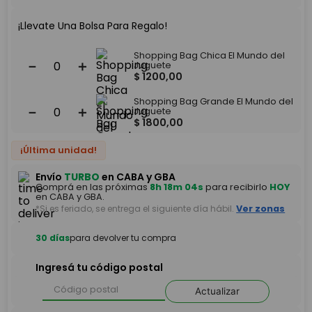
¡Llevate Una Bolsa Para Regalo!
Shopping Bag Chica El Mundo del
－
＋
Juguete
$
1200
,
00
Shopping Bag Grande El Mundo del
－
＋
Juguete
$
1800
,
00
¡Última unidad!
Envío
TURBO
en CABA y GBA
Comprá en las próximas
8h 18m 04s
para recibirlo
HOY
en CABA y GBA.
*Si es feriado, se entrega el siguiente día hábil.
Ver zonas
30 días
para devolver tu compra
Ingresá tu código postal
Actualizar