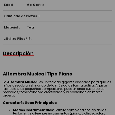
¿Para qué edad es?
Edad
:
6 a 9 años
Cantidad de Piezas
:
1
Material
:
Tela
¿Utiliza Pilas?
:
Si.
Descripción
Alfombra Musical Tipo Piano
La
Alfombra Musical
es un teclado gigante diseñado para que los
niños descubran el mundo de la música de forma activa. Al pisar
las teclas, los pequeños compositores pueden crear sus propias
melodías, fomentando la creatividad y la coordinación motriz
gruesa.
Características Principales
Modos Instrumentales:
Permite cambiar el sonido de las
teclas entre diferentes instrumentos (piano, violín, saxofón,