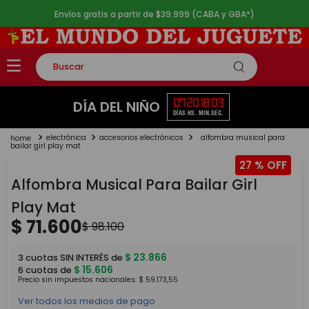
Envíos gratis a partir de $39.999 (CABA y GBA*)
Buscar
TÉRMINOS MÁS BUSCADOS
07
20
18
03
DÍA DEL NIÑO
DÍAS
HS.
MIN.
SEG.
1
.
rompecabezas
electrónica
accesorios electrónicos
alfombra musical para
2
.
lego
bailar girl play mat
27 %
3
.
peluche
Alfombra Musical Para Bailar Girl
4
.
monopatin
Play Mat
5
.
toy story
$
71
.
600
$
98
.
100
$
23
.
866
3
cuotas SIN INTERÉS de
$
15
.
606
6
cuotas de
Precio sin impuestos nacionales:
$
59
.
173
,
55
Ver todos los medios de pago