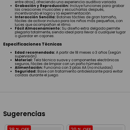
entre otros), ofreciendo una experiencia auditiva variada.
Grabación y Reproducción:
Incluye funciones para grabar
las creaciones musicales y escucharlas después,
incentivando el logro y la experimentación.
Interacción Sencilla:
Botones táctiles de gran tamaño,
fáciles de activar incluso para los niños más pequeños, con
luces que acompañan el ritmo.
Fácil Almacenamiento:
Su diseño extra delgado permite
plegarla totalmente, siendo ideal para llevar a cualquier lugar
o guardar en cajones.
Especificaciones Técnicas
Edad recomendada:
A partir de 18 meses o 3 años (según
supervisión).
Material:
Tela técnica suave y componentes electrónicos
seguros, fáciles de limpiar con un paño húmedo.
Alimentación:
Funciona con 3 pilas AA (no incluidas).
Seguridad:
Base con tratamiento antideslizante para evitar
caídas durante el juego.
Sugerencias
38 %
OFF
20 %
OFF