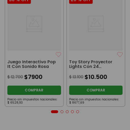
Juego Interactivo Pop
Toy Story Proyector
It Con Sonido Rosa
Lights Con 24
Imagenes
$
7900
$
10
.
500
$
12
.
700
$
13
.
100
COMPRAR
COMPRAR
Precio sin impuestos nacionales:
Precio sin impuestos nacionales:
$
6528
,
93
$
8677
,
69