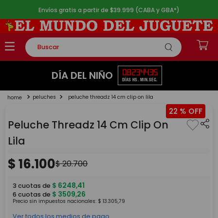
Envíos gratis a partir de $39.999 (CABA y GBA*)
Buscar
TÉRMINOS MÁS BUSCADOS
08
23
44
35
DÍA DEL NIÑO
DÍAS
HS.
MIN.
SEG.
1
.
rompecabezas
peluches
peluche threadz 14 cm clip on lila
2
.
lego
22 %
3
.
peluche
Peluche Threadz 14 Cm Clip On
4
.
monopatin
Lila
5
.
toy story
$
16
.
100
$
20
.
700
$
6248
,
41
3
cuotas de
$
3509
,
26
6
cuotas de
Precio sin impuestos nacionales:
$
13
.
305
,
79
Ver todos los medios de pago