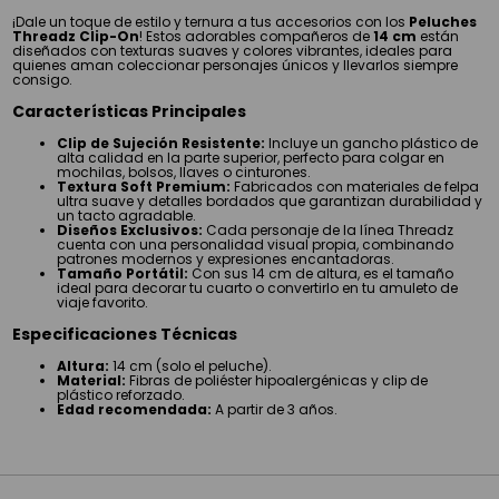
¡Dale un toque de estilo y ternura a tus accesorios con los
Peluches
Threadz Clip-On
! Estos adorables compañeros de
14 cm
están
diseñados con texturas suaves y colores vibrantes, ideales para
quienes aman coleccionar personajes únicos y llevarlos siempre
consigo.
Características Principales
Clip de Sujeción Resistente:
Incluye un gancho plástico de
alta calidad en la parte superior, perfecto para colgar en
mochilas, bolsos, llaves o cinturones.
Textura Soft Premium:
Fabricados con materiales de felpa
ultra suave y detalles bordados que garantizan durabilidad y
un tacto agradable.
Diseños Exclusivos:
Cada personaje de la línea Threadz
cuenta con una personalidad visual propia, combinando
patrones modernos y expresiones encantadoras.
Tamaño Portátil:
Con sus 14 cm de altura, es el tamaño
ideal para decorar tu cuarto o convertirlo en tu amuleto de
viaje favorito.
Especificaciones Técnicas
Altura:
14 cm (solo el peluche).
Material:
Fibras de poliéster hipoalergénicas y clip de
plástico reforzado.
Edad recomendada:
A partir de 3 años.