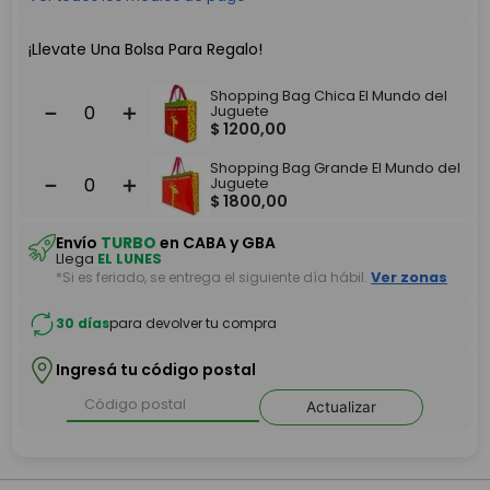
¡Llevate Una Bolsa Para Regalo!
Shopping Bag Chica El Mundo del
－
＋
Juguete
$
1200
,
00
Shopping Bag Grande El Mundo del
－
＋
Juguete
$
1800
,
00
Envío
TURBO
en CABA y GBA
Llega
EL LUNES
*Si es feriado, se entrega el siguiente día hábil.
Ver zonas
30 días
para devolver tu compra
Ingresá tu código postal
Actualizar