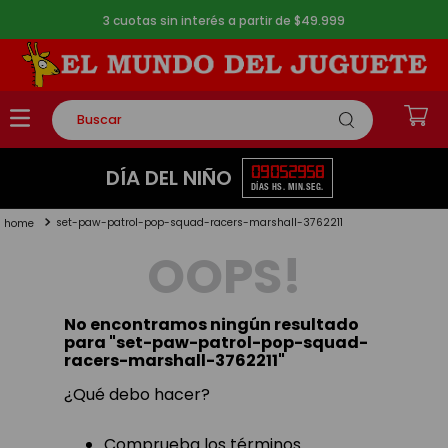
3 cuotas sin interés a partir de $49.999
Buscar
TÉRMINOS MÁS BUSCADOS
09
05
29
58
DÍA DEL NIÑO
DÍAS
HS.
MIN.
SEG.
1
.
rompecabezas
set-paw-patrol-pop-squad-racers-marshall-3762211
2
.
lego
OOPS!
3
.
peluche
4
.
monopatin
No encontramos ningún resultado
5
.
toy story
para "
set-paw-patrol-pop-squad-
racers-marshall-3762211
"
¿Qué debo hacer?
Comprueba los términos