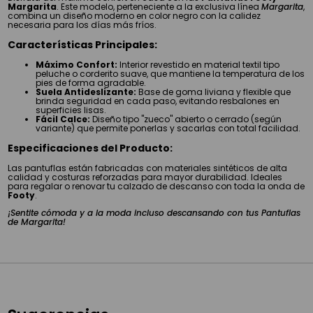
Margarita
. Este modelo, perteneciente a la exclusiva línea
Margarita
,
combina un diseño moderno en color negro con la calidez
necesaria para los días más fríos.
Características Principales:
Máximo Confort:
Interior revestido en material textil tipo
peluche o corderito suave, que mantiene la temperatura de los
pies de forma agradable.
Suela Antideslizante:
Base de goma liviana y flexible que
brinda seguridad en cada paso, evitando resbalones en
superficies lisas.
Fácil Calce:
Diseño tipo "zueco" abierto o cerrado (según
variante) que permite ponerlas y sacarlas con total facilidad.
Especificaciones del Producto:
Las pantuflas están fabricadas con materiales sintéticos de alta
calidad y costuras reforzadas para mayor durabilidad. Ideales
para regalar o renovar tu calzado de descanso con toda la onda de
Footy
.
¡Sentite cómoda y a la moda incluso descansando con tus Pantuflas
de Margarita!