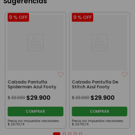
Sugerencias
9 %
OFF
9 %
OFF
Calzado Pantufla
Calzado Pantufla De
Spiderman Azul Footy
Stitch Azul Footy
$
29
.
900
$
29
.
900
$
33
.
000
$
33
.
000
COMPRAR
COMPRAR
Precio sin impuestos nacionales:
Precio sin impuestos nacionales:
$
24
.
710
,
74
$
24
.
710
,
74