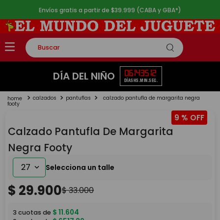
Envíos gratis a partir de $39.999 (CABA y GBA*)
Buscar
TÉRMINOS MÁS BUSCADOS
06
14
35
12
DÍA DEL NIÑO
DÍAS
HS.
MIN.
SEG.
1
.
rompecabezas
calzados
pantuflas
calzado pantufla de margarita negra
2
.
lego
footy
9 %
3
.
peluche
Calzado Pantufla De Margarita
4
.
monopatin
Negra Footy
5
.
toy story
27
$
29
.
900
$
33
.
000
$
11
.
604
3
cuotas de