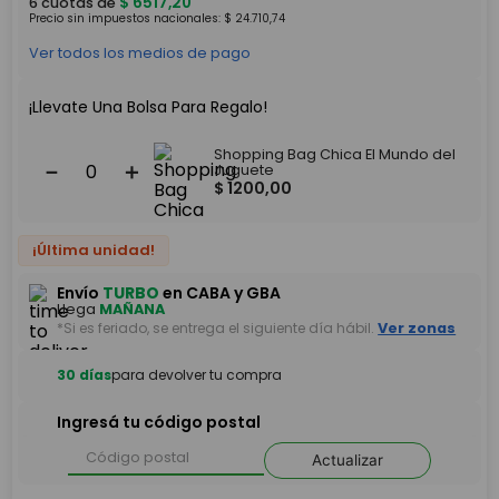
$
6517
,
20
6
cuotas de
Precio sin impuestos nacionales:
$
24
.
710
,
74
Ver todos los medios de pago
¡Llevate Una Bolsa Para Regalo!
Shopping Bag Chica El Mundo del
－
＋
Juguete
$
1200
,
00
¡Última unidad!
Envío
TURBO
en CABA y GBA
Llega
MAÑANA
*Si es feriado, se entrega el siguiente día hábil.
Ver zonas
30 días
para devolver tu compra
Ingresá tu código postal
Actualizar