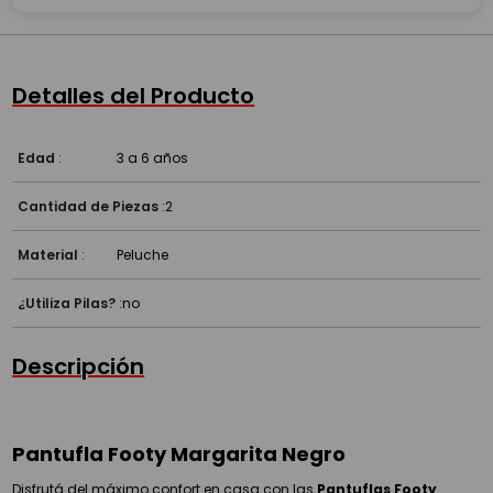
Detalles del Producto
Edad
:
3 a 6 años
Cantidad de Piezas
:
2
Material
:
Peluche
¿Utiliza Pilas?
:
no
Descripción
Pantufla Footy Margarita Negro
Disfrutá del máximo confort en casa con las
Pantuflas Footy