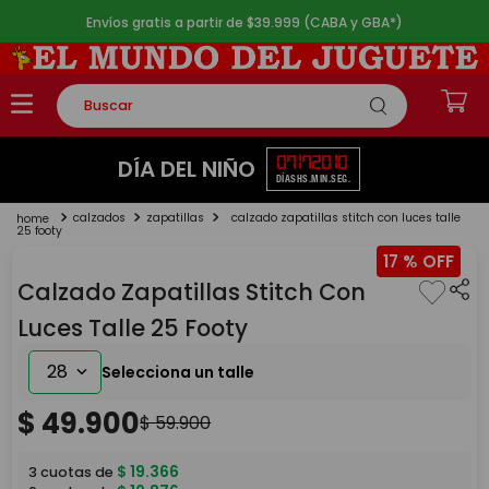
Envíos gratis a partir de $39.999 (CABA y GBA*)
Buscar
TÉRMINOS MÁS BUSCADOS
07
17
20
10
DÍA DEL NIÑO
DÍAS
HS.
MIN.
SEG.
1
.
rompecabezas
calzados
zapatillas
calzado zapatillas stitch con luces talle
2
.
lego
25 footy
17 %
3
.
peluche
Calzado Zapatillas Stitch Con
4
.
monopatin
Luces Talle 25 Footy
5
.
toy story
28
$
49
.
900
$
59
.
900
$
19
.
366
3
cuotas de