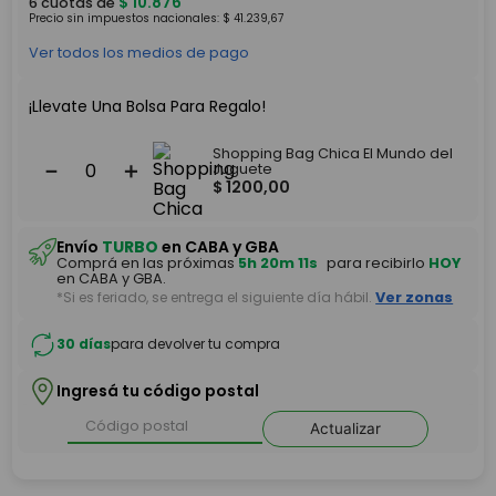
$
10
.
876
6
cuotas de
Precio sin impuestos nacionales:
$
41
.
239
,
67
Ver todos los medios de pago
¡Llevate Una Bolsa Para Regalo!
Shopping Bag Chica El Mundo del
－
＋
Juguete
$
1200
,
00
Envío
TURBO
en CABA y GBA
Comprá en las próximas
5h 20m 11s
para recibirlo
HOY
en CABA y GBA.
*Si es feriado, se entrega el siguiente día hábil.
Ver zonas
30 días
para devolver tu compra
Ingresá tu código postal
Actualizar