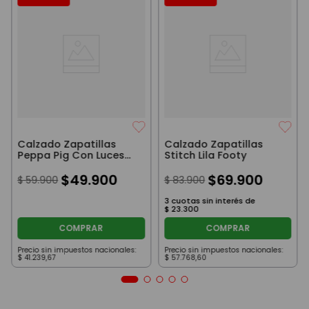
Calzado Zapatillas
Calzado Zapatillas
Peppa Pig Con Luces
Stitch Lila Footy
Footy
$
49
.
900
$
69
.
900
$
59
.
900
$
83
.
900
3
cuotas sin interés de
$
23
.
300
COMPRAR
COMPRAR
Precio sin impuestos nacionales:
Precio sin impuestos nacionales:
$
41
.
239
,
67
$
57
.
768
,
60