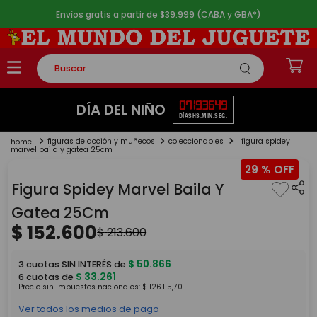
Envíos gratis a partir de $39.999 (CABA y GBA*)
Buscar
TÉRMINOS MÁS BUSCADOS
07
19
36
49
DÍA DEL NIÑO
DÍAS
HS.
MIN.
SEG.
1
.
rompecabezas
figuras de acción y muñecos
coleccionables
figura spidey
2
.
lego
marvel baila y gatea 25cm
29 %
3
.
peluche
Figura Spidey Marvel Baila Y
4
.
monopatin
Gatea 25Cm
5
.
toy story
$
152
.
600
$
213
.
600
$
50
.
866
3
cuotas SIN INTERÉS de
$
33
.
261
6
cuotas de
Precio sin impuestos nacionales:
$
126
.
115
,
70
Ver todos los medios de pago