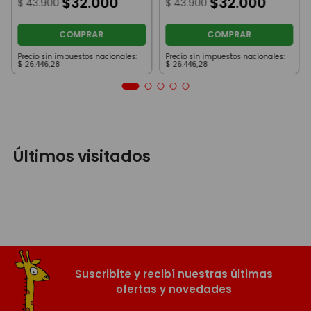
$
32
.
000
$
32
.
000
$
43
.
900
$
43
.
900
COMPRAR
COMPRAR
Precio sin impuestos nacionales:
Precio sin impuestos nacionales:
$
26
.
446
,
28
$
26
.
446
,
28
Últimos visitados
Suscribite y recibí nuestras últimas
ofertas y novedades