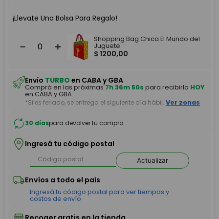
¡Llevate Una Bolsa Para Regalo!
Shopping Bag Chica El Mundo del
－
＋
Juguete
$
1200
,
00
Envío
TURBO
en CABA y GBA
Comprá en las próximas
7h 36m 50s
para recibirlo
HOY
en CABA y GBA.
*Si es feriado, se entrega el siguiente día hábil.
Ver zonas
30 días
para devolver tu compra
Ingresá tu código postal
Actualizar