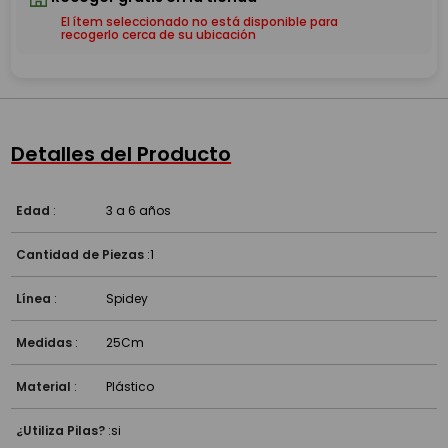
El ítem seleccionado no está disponible para
recogerlo cerca de su ubicación
Detalles del Producto
Edad
:
3 a 6 años
Cantidad de Piezas
:
1
Línea
:
Spidey
Medidas
:
25Cm
Material
:
Plástico
¿Utiliza Pilas?
:
si