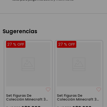
Sugerencias
27 %
OFF
27 %
OFF
Set Figuras De
Set Figuras De
Colección Minecraft 3D
Colección Minecraft 3D
Slime Abeja Esqueleto
Pillager Drowned
Cabra