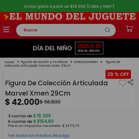
Envíos gratis a partir de $39.999 (CABA y GBA*)
Buscar
TÉRMINOS MÁS BUSCADOS
09
05
15
38
DÍA DEL NIÑO
DÍAS
HS.
MIN.
SEG.
1
.
rompecabezas
figuras de acción y muñecos
coleccionables
figura de
2
.
lego
colección articulada marvel xmen 29cm
29 %
3
.
peluche
Figura De Colección Articulada
4
.
monopatin
Marvel Xmen 29Cm
5
.
toy story
$
42
.
000
$
58
.
800
$
16
.
300
3
cuotas de
$
9154
,
60
6
cuotas de
Precio sin impuestos nacionales:
$
34
.
710
,
74
Ver todos los medios de pago