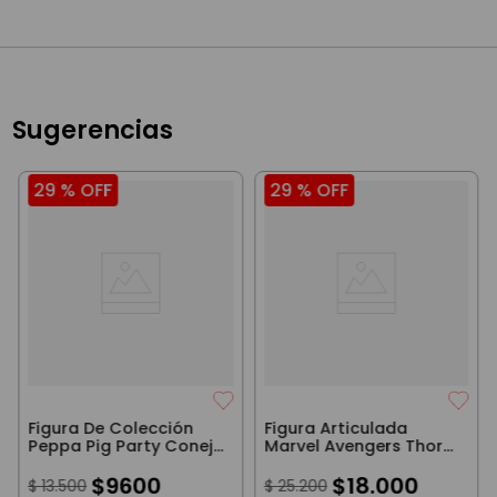
Sugerencias
29 %
OFF
29 %
OFF
Figura De Colección
Figura Articulada
Peppa Pig Party Conejo
Marvel Avengers Thor
Con Remera Azul 8Cm
10Cm
$
9600
$
18
.
000
$
13
.
500
$
25
.
200