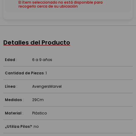
El ítem seleccionado no está disponible para
recogerlo cerca de su ubicación
Detalles del Producto
Edad
:
6 a 9 años
Cantidad de Piezas
:
1
Línea
:
Avengers
Marvel
Medidas
:
29Cm
Material
:
Plástico
¿Utiliza Pilas?
:
no