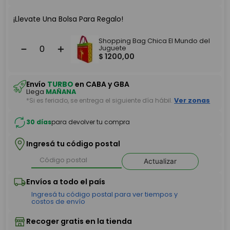
¡Llevate Una Bolsa Para Regalo!
Shopping Bag Chica El Mundo del
－
＋
Juguete
$
1200
,
00
Envío
TURBO
en CABA y GBA
Llega
MAÑANA
*Si es feriado, se entrega el siguiente día hábil.
Ver zonas
30 días
para devolver tu compra
Ingresá tu código postal
Actualizar