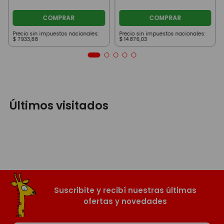
COMPRAR
COMPRAR
Precio sin impuestos nacionales:
Precio sin impuestos nacionales:
$
7933
,
88
$
14
.
876
,
03
Últimos visitados
Suscribite y recibí nuestras últimas
ofertas y novedades