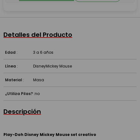
Detalles del Producto
Edad
:
3 a 6 años
Línea
:
Disney
Mickey Mouse
Material
:
Masa
¿Utiliza Pilas?
:
no
Descripción
Play-Doh Disney Mickey Mouse set creativo