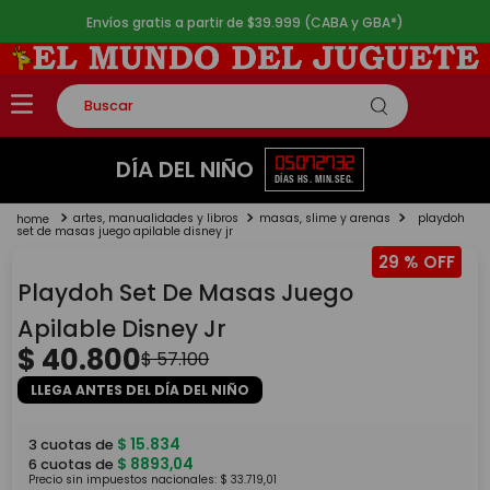
Envíos gratis a partir de $39.999 (CABA y GBA*)
Buscar
TÉRMINOS MÁS BUSCADOS
05
07
27
32
DÍA DEL NIÑO
DÍAS
HS.
MIN.
SEG.
1
.
rompecabezas
artes, manualidades y libros
masas, slime y arenas
playdoh
2
.
lego
set de masas juego apilable disney jr
29 %
3
.
peluche
Playdoh Set De Masas Juego
4
.
monopatin
Apilable Disney Jr
5
.
toy story
$
40
.
800
$
57
.
100
LLEGA ANTES DEL DÍA DEL NIÑO
$
15
.
834
3
cuotas de
$
8893
,
04
6
cuotas de
Precio sin impuestos nacionales:
$
33
.
719
,
01