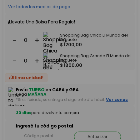
Ver todos los medios de pago
¡Llevate Una Bolsa Para Regalo!
Shopping Bag Chica El Mundo del
－
＋
Juguete
$
1200
,
00
Shopping Bag Grande El Mundo del
－
＋
Juguete
$
1800
,
00
¡Última unidad!
Envío
TURBO
en CABA y GBA
Llega
MAÑANA
*Si es feriado, se entrega el siguiente día hábil.
Ver zonas
30 días
para devolver tu compra
Ingresá tu código postal
Actualizar