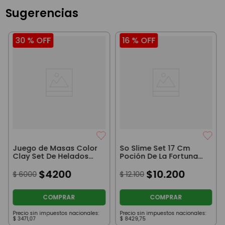
Sugerencias
30 %
OFF
16 %
OFF
Juego de Masas Color
So Slime Set 17 Cm
Clay Set De Helados
Poción De La Fortuna
Paleta
Celeste
$
4200
$
10
.
200
$
6000
$
12
.
100
COMPRAR
COMPRAR
Precio sin impuestos nacionales:
Precio sin impuestos nacionales:
$
3471
,
07
$
8429
,
75