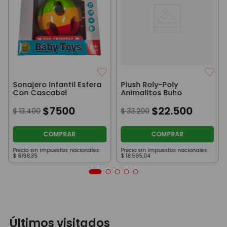
Sonajero Infantil Esfera
Plush Roly-Poly
Con Cascabel
Animalitos Buho
$
7500
$
22
.
500
$
13
.
400
$
33
.
200
COMPRAR
COMPRAR
Precio sin impuestos nacionales:
Precio sin impuestos nacionales:
$
6198
,
35
$
18
.
595
,
04
Últimos visitados