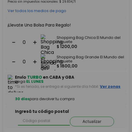
Precio sin impuestos nacionales:
$
29
.
834
,
71
Ver todos los medios de pago
¡Llevate Una Bolsa Para Regalo!
Shopping Bag Chica El Mundo del
－
＋
Juguete
$
1200
,
00
Shopping Bag Grande El Mundo del
－
＋
Juguete
$
1800
,
00
Envío
TURBO
en CABA y GBA
Llega
EL LUNES
*Si es feriado, se entrega el siguiente día hábil.
Ver zonas
30 días
para devolver tu compra
Ingresá tu código postal
Actualizar