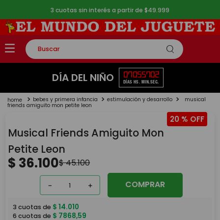
3 cuotas sin interés a partir de $49.999
Buscar
TÉRMINOS MÁS BUSCADOS
07
05
57
02
DÍA DEL NIÑO
DÍAS
HS.
MIN.
SEG.
1
.
rompecabezas
bebes y primera infancia
estimulación y desarrollo
musical
2
.
lego
friends amiguito mon petite leon
20 %
3
.
peluche
Musical Friends Amiguito Mon
4
.
monopatin
Petite Leon
5
.
toy story
$
36
.
100
$
45
.
100
COMPRAR
－
＋
$
14
.
010
3
cuotas de
$
7868
,
59
6
cuotas de