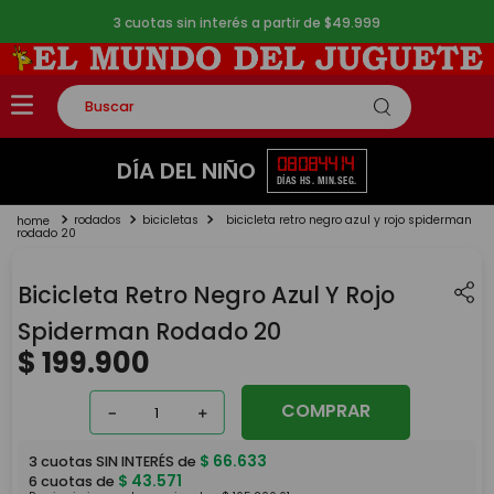
3 cuotas sin interés a partir de $49.999
Buscar
TÉRMINOS MÁS BUSCADOS
08
08
44
13
DÍA DEL NIÑO
DÍAS
HS.
MIN.
SEG.
1
.
rompecabezas
rodados
bicicletas
bicicleta retro negro azul y rojo spiderman
2
.
lego
rodado 20
3
.
peluche
Bicicleta Retro Negro Azul Y Rojo
4
.
monopatin
Spiderman Rodado 20
5
.
toy story
$
199
.
900
COMPRAR
－
＋
$
66
.
633
3
cuotas SIN INTERÉS de
$
43
.
571
6
cuotas de