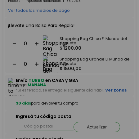
Precio sin impuestos nacionales:
$
165
.
206
,
61
Ver todos los medios de pago
¡Llevate Una Bolsa Para Regalo!
Shopping Bag Chica El Mundo del
－
＋
Juguete
$
1200
,
00
Shopping Bag Grande El Mundo del
－
＋
Juguete
$
1800
,
00
Envío
TURBO
en CABA y GBA
Llega
MAÑANA
*Si es feriado, se entrega el siguiente día hábil.
Ver zonas
30 días
para devolver tu compra
Ingresá tu código postal
Actualizar