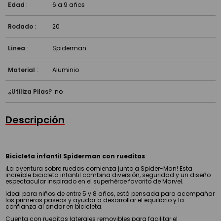
¿Viene armada?
Edad
:
6 a 9 años
Rodado
:
20
Línea
:
Spiderman
Material
:
Aluminio
¿Utiliza Pilas?
:
no
Descripción
Bicicleta infantil Spiderman con rueditas
¡La aventura sobre ruedas comienza junto a Spider-Man! Esta
increíble bicicleta infantil combina diversión, seguridad y un diseño
espectacular inspirado en el superhéroe favorito de Marvel.
Ideal para niños de entre 5 y 8 años, está pensada para acompañar
los primeros paseos y ayudar a desarrollar el equilibrio y la
confianza al andar en bicicleta.
Cuenta con rueditas laterales removibles para facilitar el