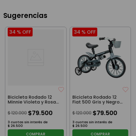
Sugerencias
34 %
OFF
34 %
OFF
Bicicleta Rodado 12
Bicicleta Rodado 12
Minnie Violeta y Rosa
Fiat 500 Gris y Negro
con Rueditas, Canasto
con Rueditas, Canasto
y Cantimplora
$
79
.
500
y Cantimplora
$
79
.
500
$
120
.
000
$
120
.
000
3
cuotas sin interés de
3
cuotas sin interés de
$
26
.
500
$
26
.
500
COMPRAR
COMPRAR