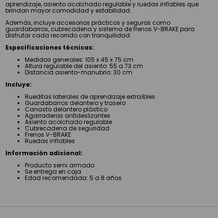
aprendizaje, asiento acolchado regulable y ruedas inflables que
brindan mayor comodidad y estabilidad.
Además, incluye accesorios prácticos y seguros como
guardabarros, cubrecadena y sistema de frenos V-BRAKE para
disfrutar cada recorrido con tranquilidad.
Especificaciones técnicas:
Medidas generales: 105 x 45 x 75 cm
Altura regulable del asiento: 55 a 73 cm
Distancia asiento-manubrio: 30 cm
Incluye:
Rueditas laterales de aprendizaje extraíbles
Guardabarros delantero y trasero
Canasto delantero plástico
Agarraderas antideslizantes
Asiento acolchado regulable
Cubrecadena de seguridad
Frenos V-BRAKE
Ruedas inflables
Información adicional:
Producto semi armado
Se entrega en caja
Edad recomendada: 5 a 8 años