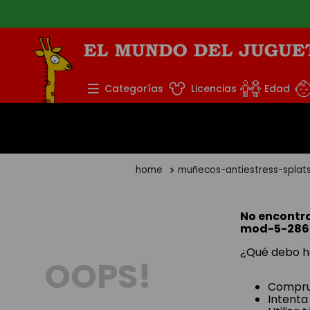
TÉRMINOS MÁS BUS
Categorías
Licencias
Edad
1
.
rompecabezas
2
.
lego
3
.
peluche
muñecos-antiestress-spla
4
.
monopatin
5
.
toy story
No encontr
mod-5-286
¿Qué debo h
OOPS!
Comprue
Intenta 