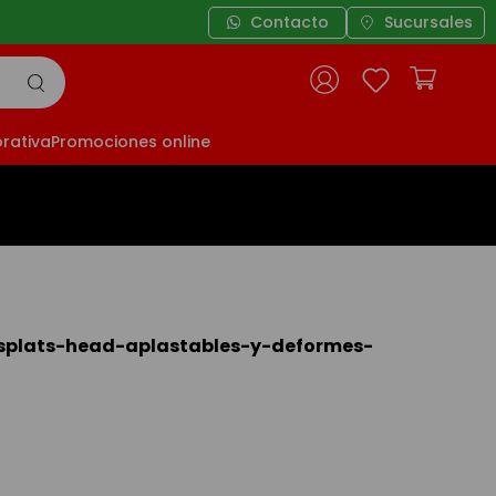
Contacto
Sucursales
rativa
Promociones online
splats-head-aplastables-y-deformes-