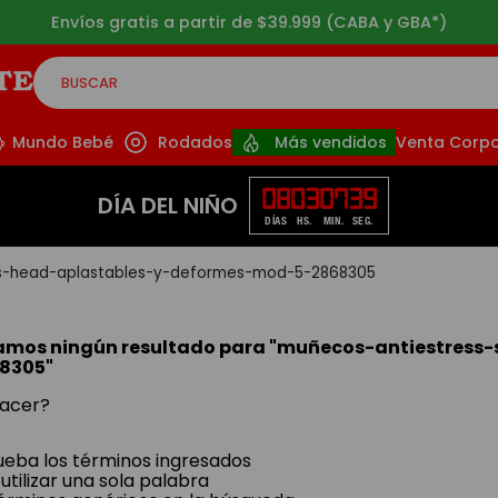
Envíos gratis a partir de $39.999 (CABA y GBA*)
BUSCAR
CADOS
Mundo Bebé
Rodados
Más vendidos
Venta Corpo
08
03
07
38
DÍA DEL NIÑO
DÍAS
HS.
MIN.
SEG.
ts-head-aplastables-y-deformes-mod-5-2868305
amos ningún resultado para "
muñecos-antiestress-
8305
"
acer?
ba los términos ingresados
utilizar una sola palabra