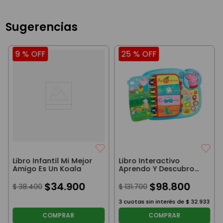
Sugerencias
9 %
OFF
25 %
OFF
Libro Infantil Mi Mejor
Libro Interactivo
Amigo Es Un Koala
Aprendo Y Descubro
Con Peppa Pig
$
34
.
900
$
98
.
800
$
38
.
400
$
131
.
700
3
cuotas sin interés de
$
32
.
933
COMPRAR
COMPRAR