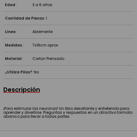
Edad
:
3 a 6 años
Cantidad de Piezas
:
1
Línea
:
Abremente
Medidas
:
7x18cm aprox
Material
:
Carton Prensado
¿Utiliza Pilas?
:
No
Descripción
¡Para estimular las neuronas! Un libro desafiante y entretenido para
aprender y divertirse. Preguntas y respuestas en un atractivo formato
abanico para llevar a todas partes.