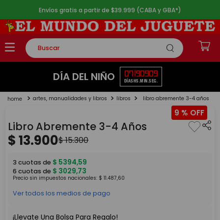
Envíos gratis a partir de $39.999 (CABA y GBA*)
Buscar
TÉRMINOS MÁS BUSCADOS
07
19
09
09
DÍA DEL NIÑO
DÍAS
HS.
MIN.
SEG.
1
.
rompecabezas
artes, manualidades y libros
libros
libro abremente 3-4 años
2
.
lego
9 %
3
.
peluche
Libro Abremente 3-4 Años
4
.
monopatin
$
13
.
900
$
15
.
300
5
.
toy story
$
5394
,
59
3
cuotas de
$
3029
,
73
6
cuotas de
Precio sin impuestos nacionales:
$
11
.
487
,
60
Ver todos los medios de pago
¡Llevate Una Bolsa Para Regalo!