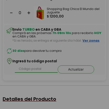
Shopping Bag Chica El Mundo del
－
＋
Juguete
$
1200
,
00
Envío
TURBO
en CABA y GBA
Comprá en las próximas
7h 09m 10s
para recibirlo
HOY
en CABA y GBA.
*Si es feriado, se entrega el siguiente día hábil.
Ver zonas
30 días
para devolver tu compra
Ingresá tu código postal
Actualizar
Detalles del Producto