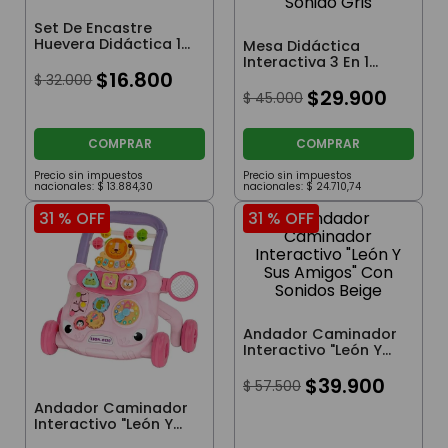
Set De Encastre
Huevera Didáctica 12
Mesa Didáctica
Huevos Números Y
Interactiva 3 En 1
Letras
$
16
.
800
Animalitos De La
$
32
.
000
Selva Con Luz Y
$
29
.
900
$
45
.
000
Sonido Gris
COMPRAR
COMPRAR
Precio sin impuestos
Precio sin impuestos
nacionales:
$
13
.
884
,
30
nacionales:
$
24
.
710
,
74
31 %
OFF
31 %
OFF
Andador Caminador
Interactivo "León Y
Sus Amigos" Con
Sonidos Beige
$
39
.
900
$
57
.
500
Andador Caminador
Interactivo "León Y
Sus Amigos" Con