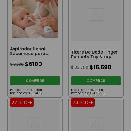
Aspirador Nasal
Titere De Dedo Finger
Sacamoco para
Puppets Toy Story
Bebés Blanco
$
6100
$
8300
$
16
.
690
$
20
.
790
COMPRAR
COMPRAR
Precio sin impuestos
Precio sin impuestos
nacionales:
$
5041
,
32
nacionales:
$
13
.
793
,
39
27 %
OFF
70 %
OFF