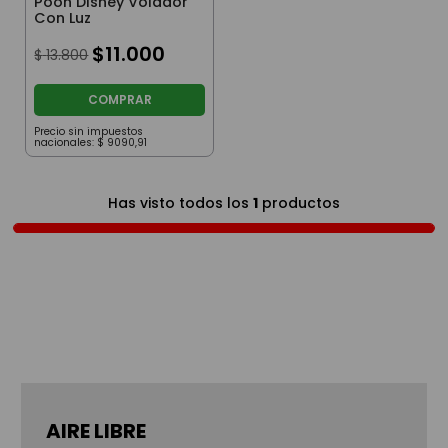
Pooh Disney Volador
Con Luz
$
11
.
000
$
13
.
800
COMPRAR
Precio sin impuestos
nacionales:
$
9090
,
91
Has visto todos los
1
productos
AIRE LIBRE