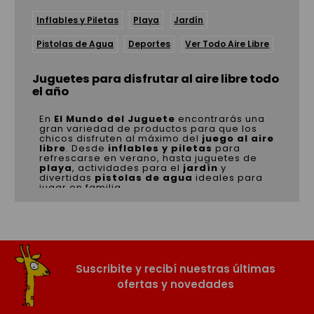
Inflables y Piletas
Playa
Jardín
Pistolas de Agua
Deportes
Ver Todo Aire Libre
Juguetes para disfrutar al aire libre todo
el año
En
El Mundo del Juguete
encontrarás una
gran variedad de productos para que los
chicos disfruten al máximo del
juego al aire
libre
. Desde
inflables y piletas
para
refrescarse en verano, hasta juguetes de
playa
, actividades para el
jardín
y
divertidas
pistolas de agua
ideales para
jugar en familia.
Nuestra categoría incluye opciones para
todas las edades y estaciones: deportes,
actividades recreativas, juegos de
movimiento, productos para estimular la
coordinación, la imaginación y la diversión
al aire libre. Todos los artículos están
diseñados para brindar
seguridad,
Suscribite y recibí nuestras últimas
resistencia y entretenimiento
en cada
ofertas y novedades
uso.
En
El Mundo del Juguete
vas a encontrar