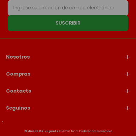
las mejores opciones para crear momentos
únicos bajo el sol, en el patio, en la plaza o
en la playa. Explorá la colección y prepará
nuevas aventuras al aire libre.
SUSCRIBIR
Nosotros
Compras
Contacto
Seguinos
El Mundo Del Juguete
© 2026 | Todos los derechos reservados