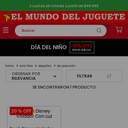
3 cuotas sin interés a partir de $49.999
Buscar
TÉRMINOS MÁS BUSCADOS
08
16
32
43
DÍA DEL NIÑO
DÍAS
HS.
MIN.
SEG.
1
.
rompecabezas
2
.
lego
aire libre
deportes
de precisión
3
.
peluche
ORDENAR POR
FILTRAR
RELEVANCIA
4
.
monopatin
1
PRODUCTO
5
.
toy story
20 %
OFF