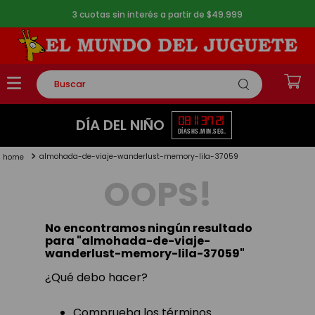
3 cuotas sin interés a partir de $49.999
Buscar
TÉRMINOS MÁS BUSCADOS
08
11
37
20
DÍA DEL NIÑO
DÍAS
HS.
MIN.
SEG.
1
.
rompecabezas
almohada-de-viaje-wanderlust-memory-lila-37059
2
.
lego
OOPS!
3
.
peluche
4
.
monopatin
No encontramos ningún resultado
5
.
toy story
para "
almohada-de-viaje-
wanderlust-memory-lila-37059
"
¿Qué debo hacer?
Comprueba los términos