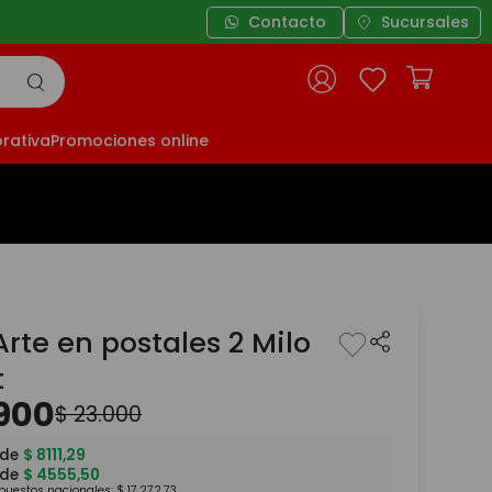
Contacto
Sucursales
rativa
Promociones online
Arte en postales 2 Milo
t
900
$
23
.
000
 de
$
8111
,
29
 de
$
4555
,
50
mpuestos nacionales:
$
17
.
272
,
73