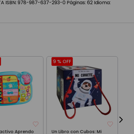
A ISBN: 978-987-637-293-0 Páginas: 62 Idioma:
9 %
OFF
9 
Lib
infi
$
3
ractivo Aprendo
Un Libro con Cubos: Mi