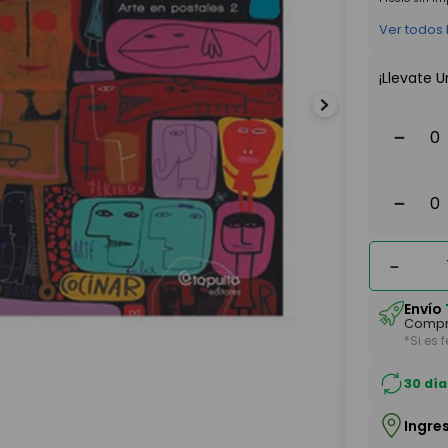
Ver todos
¡Llevate U
－
－
－
Envío
Compr
*Si es 
30 día
Ingre