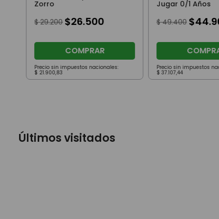
Zorro
Jugar 0/1 Años
$
26
.
500
$
44
.
9
$
29
.
200
$
49
.
400
COMPRAR
COMPR
Precio sin impuestos nacionales:
Precio sin impuestos na
$
21
.
900
,
83
$
37
.
107
,
44
Últimos visitados