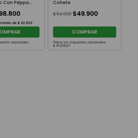
o Con Peppa
Cohete
98
.
800
$
49
.
900
$
54
.
900
interés de
$
32
.
933
OMPRAR
COMPRAR
uestos nacionales:
Precio sin impuestos nacionales:
Prec
$
41
.
239
,
67
$
29
.