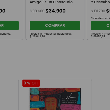
Amigo Es Un Dinosaurio
Y Descubr
Pig
00
$
34
.
900
$
$
38
.
400
$
131
.
700
3
cuotas sin 
AR
COMPRAR
C
cionales:
Precio sin impuestos nacionales:
Precio sin imp
$
28
.
842
,
98
$
81
.
652
,
89
9 %
OFF