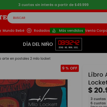
3 cuotas sin interés a partir de $49.999
BUSCAR
CADOS
Mundo Bebé
Rodados
Más vendidos
Venta Corpo
08
19
12
42
DÍA DEL NIÑO
DÍAS
HS.
MIN.
SEG.
ro arte en postales 2 milo locket
9 %
Libro 
Locke
$
20
.
3
cuotas
6
cuotas
Precio sin i