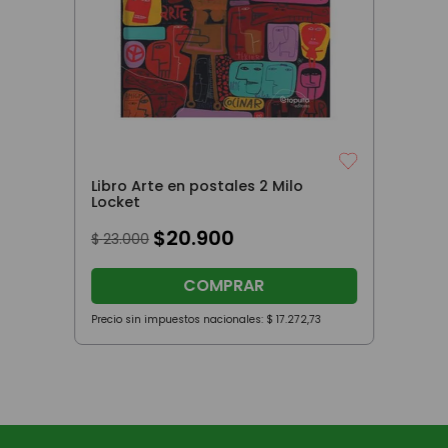
Libro Arte en postales 2 Milo
Locket
$
20
.
900
$
23
.
000
COMPRAR
Precio sin impuestos nacionales:
$
17
.
272
,
73