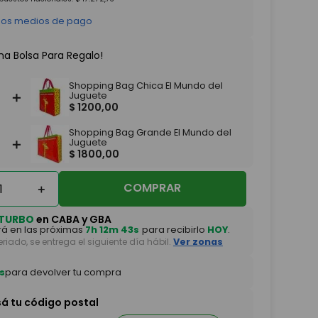
 los medios de pago
na Bolsa Para Regalo!
Shopping Bag Chica El Mundo del
＋
Juguete
$
1200
,
00
Shopping Bag Grande El Mundo del
＋
Juguete
$
1800
,
00
COMPRAR
＋
TURBO
en CABA y GBA
á en las próximas
7h 12m 43s
para recibirlo
HOY
.
feriado, se entrega el siguiente día hábil.
Ver zonas
s
para devolver tu compra
sá tu código postal