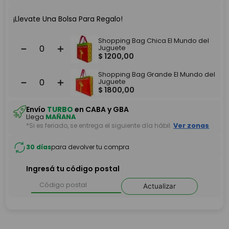
¡Llevate Una Bolsa Para Regalo!
Shopping Bag Chica El Mundo del
－
＋
Juguete
$
1200
,
00
Shopping Bag Grande El Mundo del
－
＋
Juguete
$
1800
,
00
Envío
TURBO
en CABA y GBA
Llega
MAÑANA
*Si es feriado, se entrega el siguiente día hábil.
Ver zonas
30 días
para devolver tu compra
Ingresá tu código postal
Actualizar