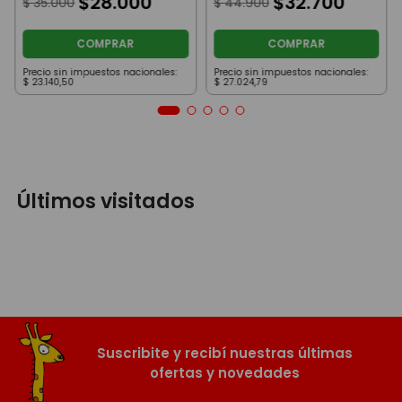
$
28
.
000
$
32
.
700
$
35
.
000
$
44
.
900
Azul
COMPRAR
COMPRAR
Precio sin impuestos nacionales:
Precio sin impuestos nacionales:
$
23
.
140
,
50
$
27
.
024
,
79
Últimos visitados
Suscribite y recibí nuestras últimas
ofertas y novedades