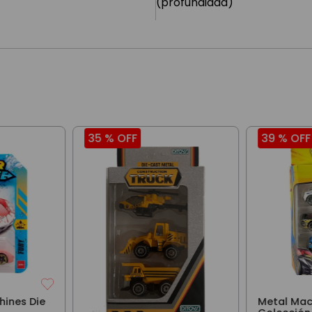
(profundidad)
35 %
OFF
39 %
OFF
hines Die
Metal Mac