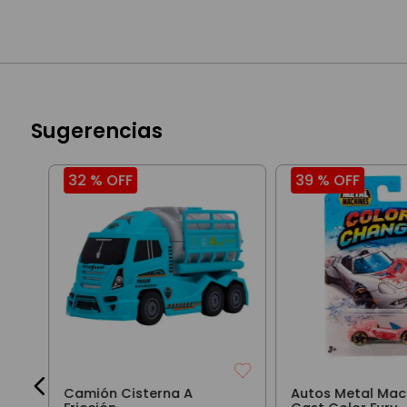
Sugerencias
32 %
OFF
39 %
OFF
s
Camión Cisterna A
Autos Metal Mac