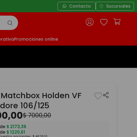
Contacto
Sucursales
rativa
Promociones online
 Matchbox Holden VF
ore 106/125
00
,
00
$
7000
,
00
 de
$
2173
,
36
 de
$
1220
,
61
mpuestos nacionales:
$
4628
,
10