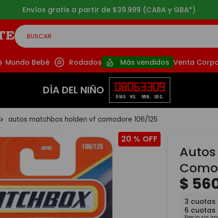
Envíos gratis a partir de $39.999 (CABA y GBA*)
BUSCAR
CADOS
Mundo Bebé
Rodados
Más vendidos
Venta Corpo
08
06
33
09
DÍA DEL NIÑO
DÍAS
HS.
MIN.
SEG.
autos matchbox holden vf comodore 106/125
20 %
Autos
Comod
$
56
3
cuotas
6
cuotas
Precio sin i