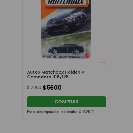
Autos Matchbox Holden VF
Comodore 106/125
$
5600
$
7000
COMPRAR
Precio sin impuestos nacionales:
$
4628
,
10