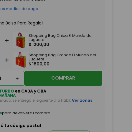
 los medios de pago
na Bolsa Para Regalo!
Shopping Bag Chica El Mundo del
＋
Juguete
$
1200
,
00
Shopping Bag Grande El Mundo del
＋
Juguete
$
1800
,
00
COMPRAR
＋
TURBO
en CABA y GBA
MAÑANA
feriado, se entrega el siguiente día hábil.
Ver zonas
s
para devolver tu compra
sá tu código postal