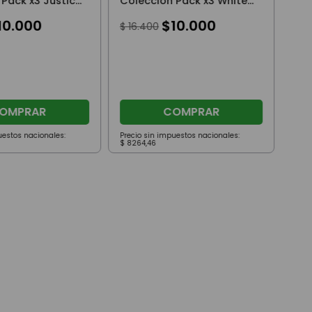
 Pack x3 Justice
Colección Pack x3 White
masher
Fang Scout Insanity
10
.
000
$
10
.
000
$
16
.
400
OMPRAR
COMPRAR
uestos nacionales:
Precio sin impuestos nacionales:
Prec
$
8264
,
46
$
82