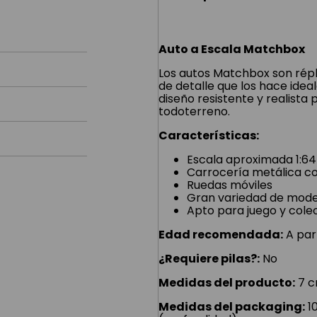
Auto a Escala Matchbox
Los autos Matchbox son répli
de detalle que los hace idea
diseño resistente y realista
todoterreno.
Características:
Escala aproximada 1:64
Carrocería metálica c
Ruedas móviles
Gran variedad de model
Apto para juego y cole
Edad recomendada:
A part
¿Requiere pilas?:
No
Medidas del producto:
7 c
Medidas del packaging:
10