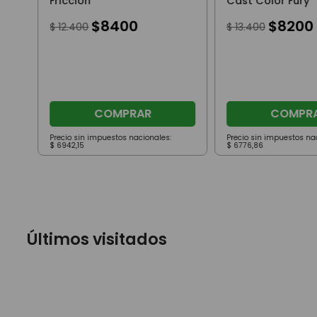
Fricción
Cast Color Fury
$
8400
$
8200
$
12
.
400
$
13
.
400
COMPRAR
COMPR
Precio sin impuestos nacionales:
Precio sin impuestos na
$
6942
,
15
$
6776
,
86
Últimos visitados