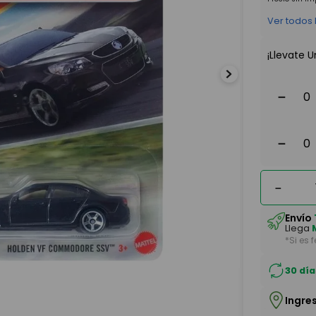
Ver todos
¡Llevate U
－
－
－
Envío
Llega
*Si es 
30 día
Ingre