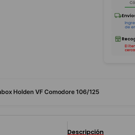
El ít
cerca
chbox Holden VF Comodore 106/125
Descripción