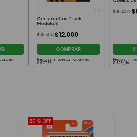
Colección
Thriller S
$
$
16
.
400
Construction Truck
Modelo 3
$
12
.
000
$
18
.
500
AR
COMPRAR
C
cionales:
Precio sin impuestos nacionales:
Precio sin imp
$
9917
,
36
$
8264
,
46
20 %
OFF