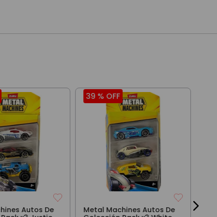
39 %
OFF
39
Met
Col
Sco
$
16
hines Autos De
Metal Machines Autos De