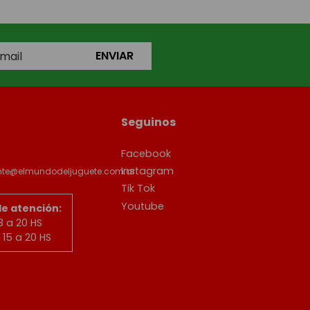
ENVIAR
Seguinos
Facebook
Instagram
ente@elmundodeljuguete.com.ar
Tik Tok
Youtube
de atención:
8 a 20 HS
15 a 20 HS